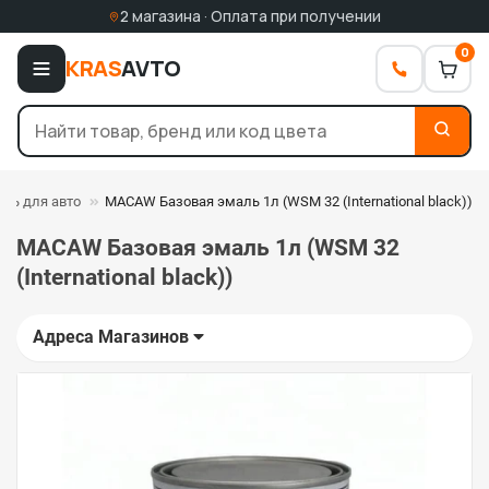
2 магазина · Оплата при получении
0
KRAS
AVTO
ль для авто
MACAW Базовая эмаль 1л (WSM 32 (International black))
MACAW Базовая эмаль 1л (WSM 32
(International black))
Адреса Магазинов