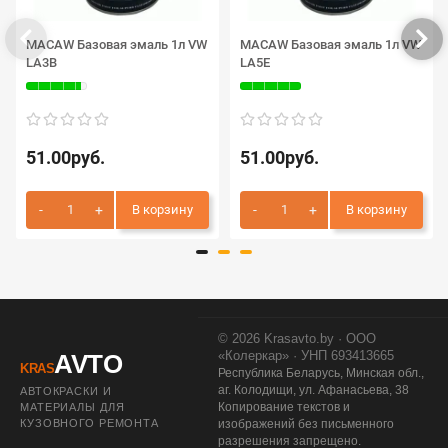
MACAW Базовая эмаль 1л VW
MACAW Базовая эмаль 1л VW
LA3B
LA5E
51.00руб.
51.00руб.
В корзину
В корзину
© 2026 Krasavto.by · ООО
«Колеркар» · УНП 693413665
AVTO
KRAS
Республика Беларусь, Минская обл.,
аг. Колодищи, ул. Афанасьева, 38
АВТОКРАСКИ И
Копирование текстов и
МАТЕРИАЛЫ ДЛЯ
КУЗОВНОГО РЕМОНТА
изображений без письменного
разрешения запрещено.