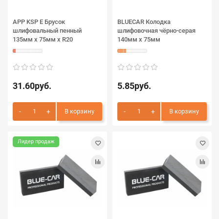
APP KSP E Брусок
BLUECAR Колодка
шлифовальный пенный
шлифовочная чёрно-серая
135мм x 75мм х R20
140мм х 75мм
31.60руб.
5.85руб.
В корзину
В корзину
Лидер продаж