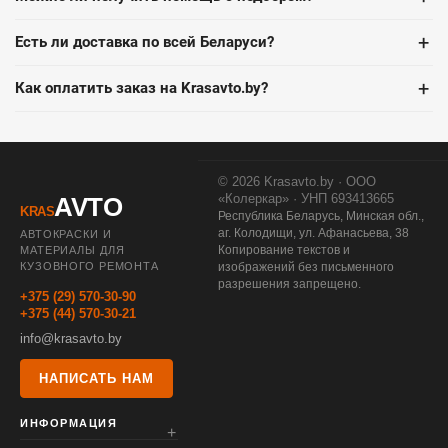
+
Есть ли доставка по всей Беларуси?
+
Как оплатить заказ на Krasavto.by?
© 2026 Krasavto.by · ООО
«Колеркар» · УНП 693413665
AVTO
KRAS
Республика Беларусь, Минская обл.,
аг. Колодищи, ул. Афанасьева, 38
АВТОКРАСКИ И
Копирование текстов и
МАТЕРИАЛЫ ДЛЯ
КУЗОВНОГО РЕМОНТА
изображений без письменного
разрешения запрещено.
+375 (29) 570-30-90
+375 (44) 570-30-21
info@krasavto.by
НАПИСАТЬ НАМ
ИНФОРМАЦИЯ