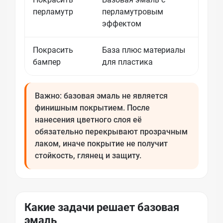
перламутр
перламутровым
укры
эффектом
Покрасить
База плюс материалы
Нуже
бампер
для пластика
обез
Важно: базовая эмаль не является
финишным покрытием. После
нанесения цветного слоя её
обязательно перекрывают прозрачным
лаком, иначе покрытие не получит
стойкость, глянец и защиту.
Какие задачи решает базовая
эмаль