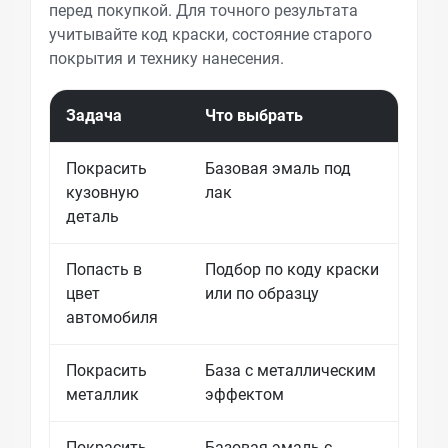
перед покупкой. Для точного результата
учитывайте код краски, состояние старого
покрытия и технику нанесения.
Задача
Что выбрать
Что 
Покрасить
Базовая эмаль под
Нуже
кузовную
лак
раст
деталь
подг
Попасть в
Подбор по коду краски
Стар
цвет
или по образцу
жела
автомобиля
Покрасить
База с металлическим
Важн
металлик
эффектом
нане
Покрасить
Базовая эмаль с
Отте