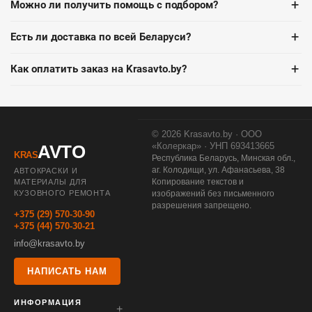
+
Можно ли получить помощь с подбором?
+
Есть ли доставка по всей Беларуси?
+
Как оплатить заказ на Krasavto.by?
© 2026 Krasavto.by · ООО
«Колеркар» · УНП 693413665
AVTO
KRAS
Республика Беларусь, Минская обл.,
аг. Колодищи, ул. Афанасьева, 38
АВТОКРАСКИ И
Копирование текстов и
МАТЕРИАЛЫ ДЛЯ
КУЗОВНОГО РЕМОНТА
изображений без письменного
разрешения запрещено.
+375 (29) 570-30-90
+375 (44) 570-30-21
info@krasavto.by
НАПИСАТЬ НАМ
ИНФОРМАЦИЯ