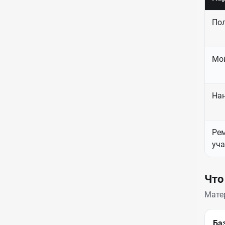
По
Мо
На
Ре
уча
Что
Мате
Ба