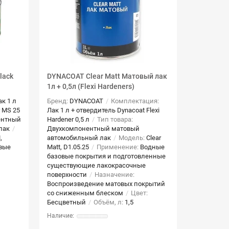
lack
DYNACOAT Clear Matt Матовый лак
1л + 0,5л (Flexi Hardeners)
ак 1 л
Бренд:
DYNACOAT
Комплектация:
r MS 25
Лак 1 л + отвердитель Dynacoat Flexi
ентный
Hardener 0,5 л
Тип товара:
лак
Двухкомпонентный матовый
,
автомобильный лак
Модель:
Clear
вые
Matt, D1.05.25
Применение:
Водные
базовые покрытия и подготовленные
существующие лакокрасочные
поверхности
Назначение:
Воспроизведение матовых покрытий
со сниженным блеском
Цвет:
Бесцветный
Объём, л:
1,5