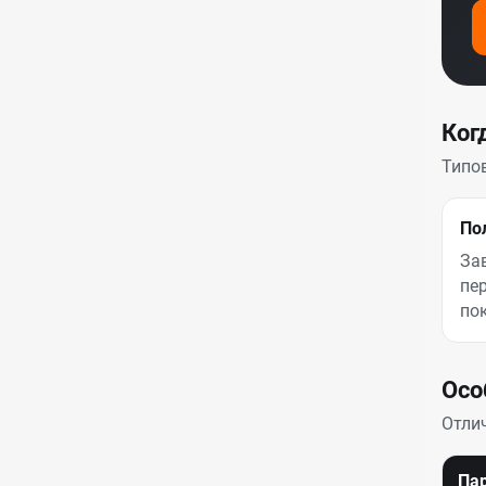
Ког
Типо
По
За
пе
по
Осо
Отлич
Па