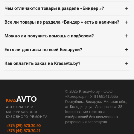
+
Чем отличаются товары в разделе «Биндер »?
+
Все ли товары из раздела «Биндер » есть в наличии?
+
Можно ли получить помощь с подбором?
+
Есть ли доставка по всей Беларуси?
+
Как оплатить заказ на Krasavto.by?
© 2026 Krasavto.by · ООО
«Колеркар» · УНП 693413665
AVTO
KRAS
Республика Беларусь, Минская обл.,
аг. Колодищи, ул. Афанасьева, 38
АВТОКРАСКИ И
Копирование текстов и
МАТЕРИАЛЫ ДЛЯ
КУЗОВНОГО РЕМОНТА
изображений без письменного
разрешения запрещено.
+375 (29) 570-30-90
+375 (44) 570-30-21