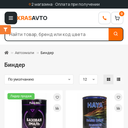
2 магазина · Оплата при получении
0
KRAS
AVTO
Автоэмали
Биндер
Биндер
Лидер продаж