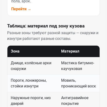
пола, арок.
Перейти →
Таблица: материал под зону кузова
Разные зоны требуют разной защиты — снаружи и
изнутри работают разные составы.
Зона
Материал
К
Днище, колёсные арки
Мастика битумно-
С
снаружи
каучуковая
Пороги, лонжероны,
Мовиль,
З
стойки изнутри
проникающий воск
т
Наружные пороги, низ
Антигравийное
З
дверей
покрытие