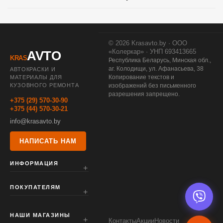
© 2026 Krasavto.by · ООО
«Колеркар» · УНП 693413665
AVTO
KRAS
Республика Беларусь, Минская обл.,
аг. Колодищи, ул. Афанасьева, 38
АВТОКРАСКИ И
Копирование текстов и
МАТЕРИАЛЫ ДЛЯ
КУЗОВНОГО РЕМОНТА
изображений без письменного
разрешения запрещено.
+375 (29) 570-30-90
+375 (44) 570-30-21
info@krasavto.by
НАПИСАТЬ НАМ
ИНФОРМАЦИЯ
ПОКУПАТЕЛЯМ
НАШИ МАГАЗИНЫ
Контакты
Акции
Новости