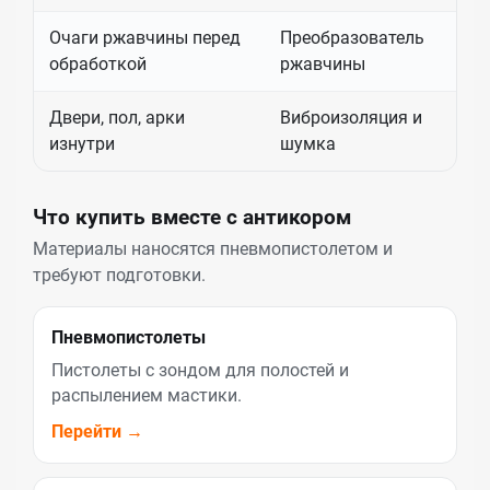
Очаги ржавчины перед
Преобразователь
Н
обработкой
ржавчины
м
Двери, пол, арки
Виброизоляция и
С
изнутри
шумка
д
Что купить вместе с антикором
Материалы наносятся пневмопистолетом и
требуют подготовки.
Пневмопистолеты
Пистолеты с зондом для полостей и
распылением мастики.
Перейти →