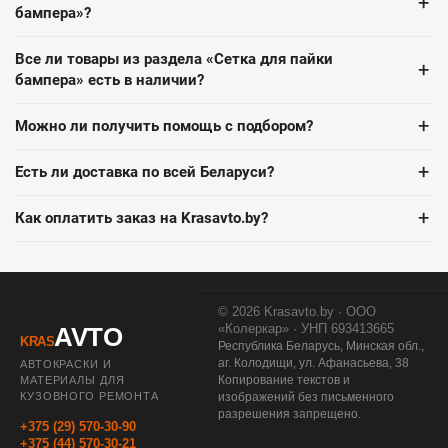
+
бампера»?
Все ли товары из раздела «Сетка для пайки
+
бампера» есть в наличии?
+
Можно ли получить помощь с подбором?
+
Есть ли доставка по всей Беларуси?
+
Как оплатить заказ на Krasavto.by?
© 2026 Krasavto.by · ООО
«Колеркар» · УНП 693413665
AVTO
KRAS
Республика Беларусь, Минская обл.,
аг. Колодищи, ул. Афанасьева, 38
АВТОКРАСКИ И
Копирование текстов и
МАТЕРИАЛЫ ДЛЯ
КУЗОВНОГО РЕМОНТА
изображений без письменного
разрешения запрещено.
+375 (29) 570-30-90
+375 (44) 570-30-21