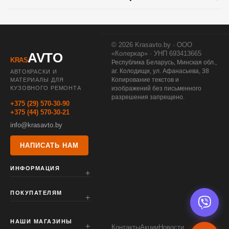
© 2026 Krasavto.by · ООО
«Колеркар» · УНП 693413665
AVTO
KRAS
Республика Беларусь, Минская обл.,
аг. Колодищи, ул. Афанасьева, 38
АВТОКРАСКИ И
Копирование текстов и
МАТЕРИАЛЫ ДЛЯ
КУЗОВНОГО РЕМОНТА
изображений без письменного
разрешения запрещено.
+375 (29) 570-30-90
+375 (44) 570-30-21
info@krasavto.by
НАПИСАТЬ НАМ
ИНФОРМАЦИЯ
ПОКУПАТЕЛЯМ
НАШИ МАГАЗИНЫ
Контакты
Акции
Новости