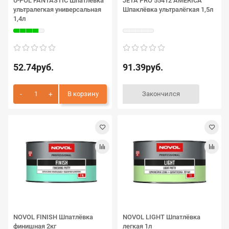
U-POL FANTASTIC Шпатлевка
JETA PRO 55412 AMERICA
ультралегкая универсальная
Шпаклёвка ультралёгкая 1,5л
1,4л
52.74руб.
91.39руб.
В корзину
Закончился
NOVOL FINISH Шпатлёвка
NOVOL LIGHT Шпатлёвка
финишная 2кг
легкая 1л