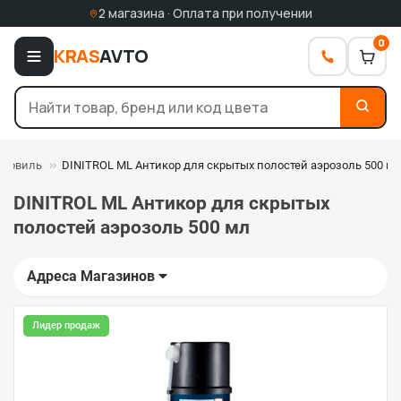
2 магазина · Оплата при получении
0
KRAS
AVTO
Мовиль
DINITROL ML Антикор для скрытых полостей аэрозоль 500 м
DINITROL ML Антикор для скрытых
полостей аэрозоль 500 мл
Адреса Магазинов
Лидер продаж