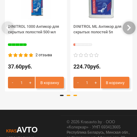
DINITROL 1000 Антикор для
DINITROL ML Антикор для
скрытых полостей 500 мл
скрытых полостей 5л
2 отзыва
37.60руб.
224.70руб.
В корзину
В корзину
© 2026 Krasavto.by · ООО
«Колеркар» · УНП 693413665
AVTO
KRAS
Республика Беларусь, Минская обл.,