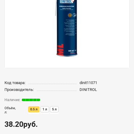
Код товара:
dinit11071
Производитель:
DINITROL
Объём,
0.5 л
1 л
5 л
л:
38.20руб.