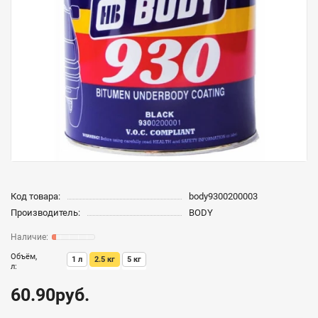
Код товара:
body9300200003
Производитель:
BODY
Объём,
1 л
2.5 кг
5 кг
л:
60.90руб.