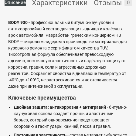
Характеристики
Отзывы
0
Описание
BODY 930
- профессиональный битумно-каучуковый
антикоррозийный состав для защиты днища и колёсных
арок автомобиля. Разработан греческим концерном HB
BODY — мировым лидером в производстве материалов для
кузовного ремонта с сертификатом качества TUV.
Тиксотропная формула обеспечивает превосходную
адгезию, постоянную эластичность и надёжную защиту от
коррозии, гравия, соли и агрессивных дорожных
реагентов. Сохраняет свойства в диапазоне температур от
-40°C до +100°C, не растрескивается и не отслаивается
даже при интенсивной эксплуатации.
Ключевые преимущества
Двойная защита: антикоррозия + антигравий
- битумно-
каучуковая основа создаёт прочный эластичный
барьер, который одновременно предотвращает
коррозию и гасит удары камней, песка и гравия.
Постоянная эластичность
- состав не теряет гибкости со