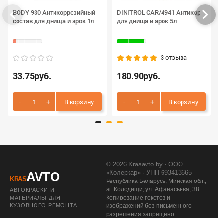
BODY 930 Антикоррозийный
DINITROL CAR/4941 Антикор
состав для днища и арок 1л
для днища и арок 5л
3 отзыва
33.75руб.
180.90руб.
В корзину
В корзину
© 2026 Krasavto.by · ООО
«Колеркар» · УНП 693413665
AVTO
KRAS
Республика Беларусь, Минская обл.,
аг. Колодищи, ул. Афанасьева, 38
АВТОКРАСКИ И
Копирование текстов и
МАТЕРИАЛЫ ДЛЯ
КУЗОВНОГО РЕМОНТА
изображений без письменного
разрешения запрещено.