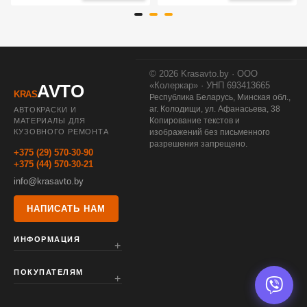
© 2026 Krasavto.by · ООО
«Колеркар» · УНП 693413665
AVTO
KRAS
Республика Беларусь, Минская обл.,
аг. Колодищи, ул. Афанасьева, 38
АВТОКРАСКИ И
Копирование текстов и
МАТЕРИАЛЫ ДЛЯ
КУЗОВНОГО РЕМОНТА
изображений без письменного
разрешения запрещено.
+375 (29) 570-30-90
+375 (44) 570-30-21
info@krasavto.by
НАПИСАТЬ НАМ
ИНФОРМАЦИЯ
ПОКУПАТЕЛЯМ