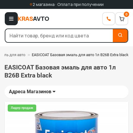
2 магазина · Оплата при получении
0
KRAS
AVTO
маль для авто
EASICOAT Базовая эмаль для авто 1л B26B Extra black
EASICOAT Базовая эмаль для авто 1л
B26B Extra black
Адреса Магазинов
Лидер продаж