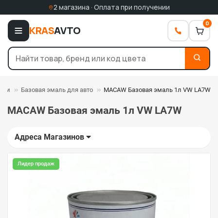
2 магазина · Оплата при получении
0
KRAS
AVTO
али
Базовая эмаль для авто
MACAW Базовая эмаль 1л VW LA7W
MACAW Базовая эмаль 1л VW LA7W
Адреса Магазинов
Лидер продаж