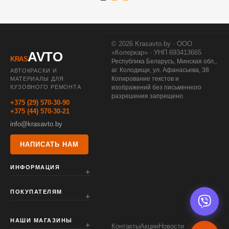
© 2026 Krasavto.by · ООО
«Колеркар» · УНП 693413665
AVTO
KRAS
Республика Беларусь, Минская обл.,
аг. Колодищи, ул. Афанасьева, 38
АВТОКРАСКИ И
Копирование текстов и
МАТЕРИАЛЫ ДЛЯ
КУЗОВНОГО РЕМОНТА
изображений без письменного
разрешения запрещено.
+375 (29) 570-30-90
+375 (44) 570-30-21
info@krasavto.by
НАПИСАТЬ НАМ
ИНФОРМАЦИЯ
ПОКУПАТЕЛЯМ
НАШИ МАГАЗИНЫ
Контакты
Акции
Новости