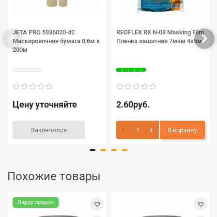
JETA PRO 5936020-42
REOFLEX RX N-08 Masking Film
Маскировочная бумага 0,6м х
Пленка защитная 7мкм 4х5м
200м
Цену уточняйте
2.60руб.
Закончился
В корзину
Похожие товары
Лидер продаж