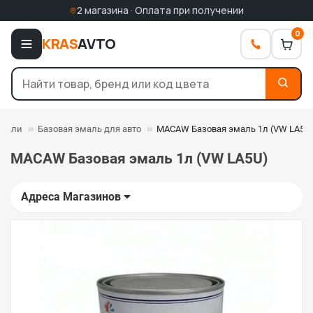
2 магазина · Оплата при получении
0
KRAS
AVTO
эмали
Базовая эмаль для авто
MACAW Базовая эмаль 1л (VW LA5U
MACAW Базовая эмаль 1л (VW LA5U)
Адреса Магазинов