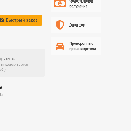
Оплата после
получения
Быстрый заказ
Гарантия
Проверенные
производители
у сайта.
чты удерживается
б.).
ай
da