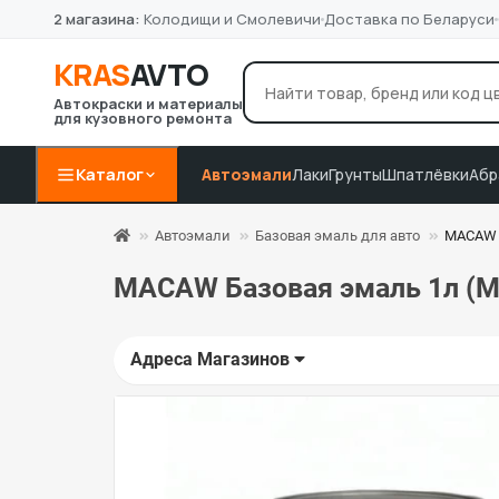
2 магазина:
Колодищи и Смолевичи
Доставка по Беларуси
KRAS
AVTO
Автокраски и материалы
для кузовного ремонта
лак Novol
грунт 4+1
P8
Например:
Каталог
Автоэмали
Лаки
Грунты
Шпатлёвки
Абр
Автоэмали
Базовая эмаль для авто
MACAW 
MACAW Базовая эмаль 1л (M
Адреса Магазинов