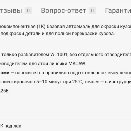
тзывы
Вопрос-ответ
Гарант
0
0
окомпонентная (1К) базовая автоэмаль для окраски куз
подкраски детали и для полной перекраски кузова.
 только разбавителем WL1001, без отдельного отвердителя
изводителем для этой линейки MACAW.
тами
— наносится на правильно подготовленное, высушенн
ориентировочно 5–10 минут при 25°C, точнее — в инструкци
25E.
К под лак