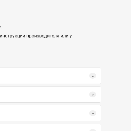
.
инструкции производителя или у
.
⌄
⌄
⌄