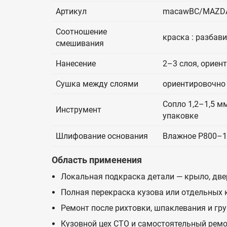
Артикул
macawBC/MAZD
Соотношение
краска : разбав
смешивания
Нанесение
2–3 слоя, ориен
Сушка между слоями
ориентировочно 
Сопло 1,2–1,5 мм
Инструмент
упаковке
Шлифование основания
Влажное P800–1
Область применения
Локальная подкраска детали — крыло, двер
Полная перекраска кузова или отдельных
Ремонт после рихтовки, шпаклевания и гр
Кузовной цех СТО и самостоятельный ремо