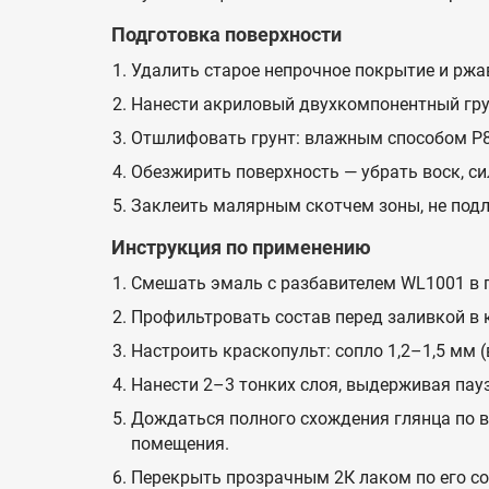
Подготовка поверхности
Удалить старое непрочное покрытие и ржа
Нанести акриловый двухкомпонентный грун
Отшлифовать грунт: влажным способом P8
Обезжирить поверхность — убрать воск, си
Заклеить малярным скотчем зоны, не под
Инструкция по применению
Смешать эмаль с разбавителем WL1001 в п
Профильтровать состав перед заливкой в 
Настроить краскопульт: сопло 1,2–1,5 мм (
Нанести 2–3 тонких слоя, выдерживая пау
Дождаться полного схождения глянца по в
помещения.
Перекрыть прозрачным 2К лаком по его со