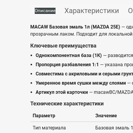
Характеристики
О
Описание
MACAW Базовая эмаль 1л (MAZDA 25E)
— одн
прозрачным лаком. Подходит для локальной 
Ключевые преимущества
Однокомпонентная база (1К)
— разводится
Пропорция разбавления 1:1
— указана про
Совместима с акриловыми и серыми грун
Умеренное время сушки между слоями
— 
Артикул этой карточки
— macawBC/MAZDA
Технические характеристики
Параметр
Значение
Тип материала
Базовая эмаль 1