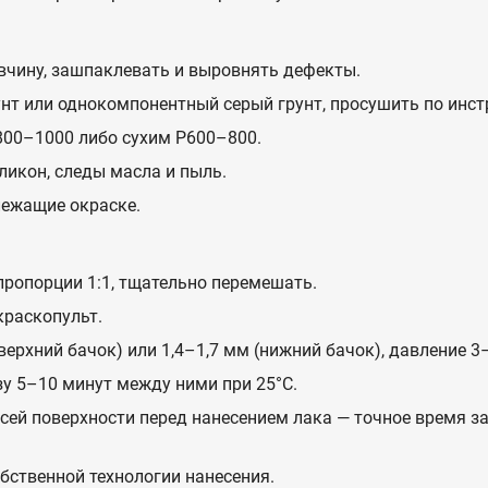
вчину, зашпаклевать и выровнять дефекты.
т или однокомпонентный серый грунт, просушить по инстр
00–1000 либо сухим P600–800.
ликон, следы масла и пыль.
лежащие окраске.
ропорции 1:1, тщательно перемешать.
краскопульт.
верхний бачок) или 1,4–1,7 мм (нижний бачок), давление 3–
зу 5–10 минут между ними при 25°C.
сей поверхности перед нанесением лака — точное время з
бственной технологии нанесения.