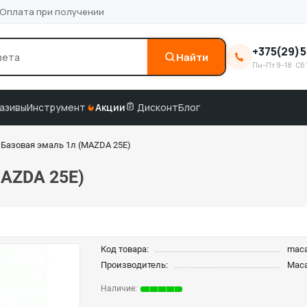
Оплата при получении
+375(29)5
Найти
Пн–Пт 9–18 · Сб 
0
3M
краска по коду
подбор по VIN
азивы
Инструмент
Акции
Дисконт
Блог
Базовая эмаль 1л (MAZDA 25E)
AZDA 25E)
Код товара:
mac
Производитель:
Mac