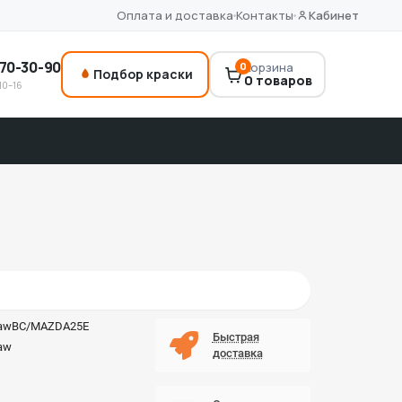
Оплата и доставка
Контакты
Кабинет
70-30-90
0
Корзина
Подбор краски
0 товаров
10–16
awBC/MAZDA25E
Быстрая
aw
доставка