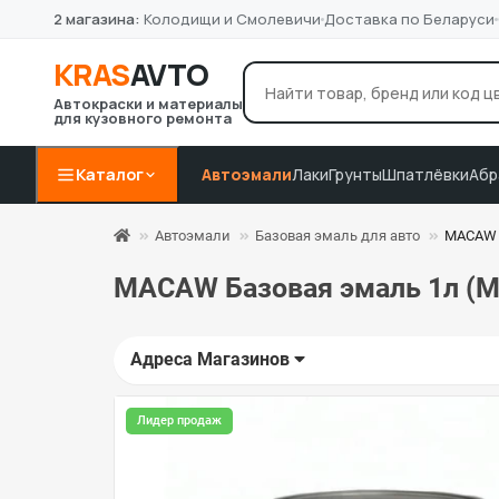
2 магазина:
Колодищи и Смолевичи
Доставка по Беларуси
KRAS
AVTO
Автокраски и материалы
для кузовного ремонта
лак Novol
грунт 4+1
P8
Например:
Каталог
Автоэмали
Лаки
Грунты
Шпатлёвки
Абр
Автоэмали
Базовая эмаль для авто
MACAW 
MACAW Базовая эмаль 1л (M
Адреса Магазинов
Лидер продаж