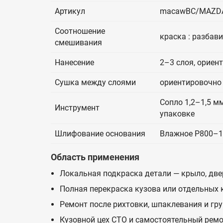
Артикул
macawBC/MAZD
Соотношение
краска : разбав
смешивания
Нанесение
2–3 слоя, ориен
Сушка между слоями
ориентировочно 
Сопло 1,2–1,5 мм
Инструмент
упаковке
Шлифование основания
Влажное P800–1
Область применения
Локальная подкраска детали — крыло, двер
Полная перекраска кузова или отдельных
Ремонт после рихтовки, шпаклевания и гр
Кузовной цех СТО и самостоятельный ремо