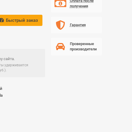
Оплата после
получения
Быстрый заказ
Гарантия
Проверенные
производители
у сайта.
чты удерживается
б.).
ай
da