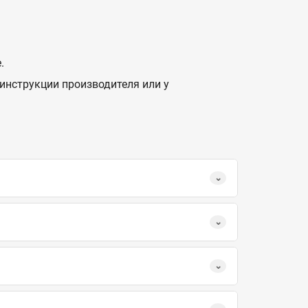
.
инструкции производителя или у
.
⌄
⌄
⌄