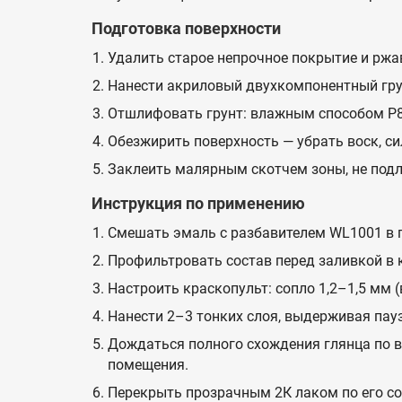
Подготовка поверхности
Удалить старое непрочное покрытие и ржа
Нанести акриловый двухкомпонентный грун
Отшлифовать грунт: влажным способом P8
Обезжирить поверхность — убрать воск, си
Заклеить малярным скотчем зоны, не под
Инструкция по применению
Смешать эмаль с разбавителем WL1001 в п
Профильтровать состав перед заливкой в 
Настроить краскопульт: сопло 1,2–1,5 мм (
Нанести 2–3 тонких слоя, выдерживая пау
Дождаться полного схождения глянца по в
помещения.
Перекрыть прозрачным 2К лаком по его со