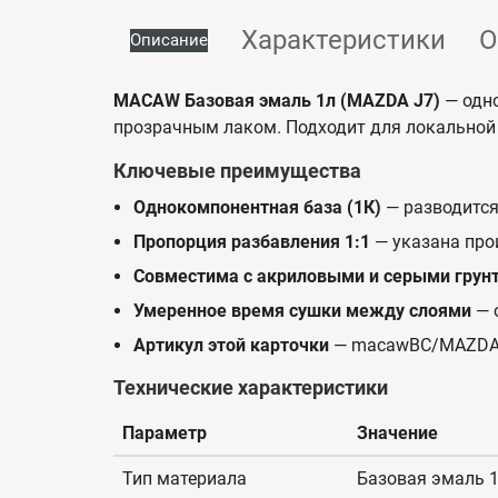
Характеристики
О
Описание
MACAW Базовая эмаль 1л (MAZDA J7)
— одно
прозрачным лаком. Подходит для локальной 
Ключевые преимущества
Однокомпонентная база (1К)
— разводится
Пропорция разбавления 1:1
— указана про
Совместима с акриловыми и серыми грун
Умеренное время сушки между слоями
— 
Артикул этой карточки
— macawBC/MAZDA
Технические характеристики
Параметр
Значение
Тип материала
Базовая эмаль 1