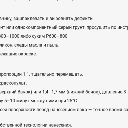
вчину, зашпаклевать и выровнять дефекты.
т или однокомпонентный серый грунт, просушить по инстр
00–1000 либо сухим P600–800.
ликон, следы масла и пыль.
лежащие окраске.
ропорции 1:1, тщательно перемешать.
краскопульт.
верхний бачок) или 1,4–1,7 мм (нижний бачок), давление 3–
зу 5–10 минут между ними при 25°C.
сей поверхности перед нанесением лака — точное время з
бственной технологии нанесения.