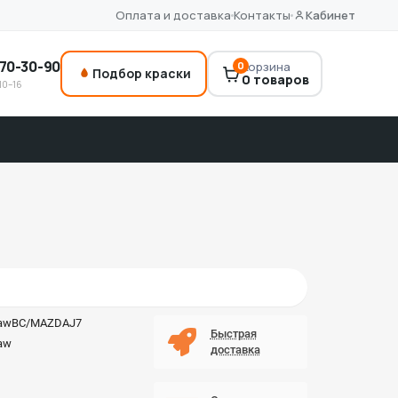
Оплата и доставка
Контакты
Кабинет
70-30-90
0
Корзина
Подбор краски
0 товаров
10–16
awBC/MAZDAJ7
Быстрая
aw
доставка