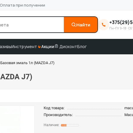
Оплата при получении
+375(29)5
Найти
Пн–Пт 9–18 · Сб 
0
3M
краска по коду
подбор по VIN
азивы
Инструмент
Акции
Дисконт
Блог
Базовая эмаль 1л (MAZDA J7)
AZDA J7)
Код товара:
mac
Производитель:
Mac