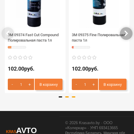
3М 09374 Fast Cut Compound
3М 09375 Fine Полировальная
Полировальная паста 1л
паста 1л
102.00руб.
102.00руб.
В корзину
В корзину
© 2026 Krasavto.by · ООО
«Колеркар» · УНП 693413665
AVTO
KRAS
Республика Беларусь, Минская обл.,