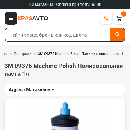
2 магазина · Оплата при получении
0
KRAS
AVTO
овка
Полироли
3М 09376 Machine Polish Полировальная паста 1л
3М 09376 Machine Polish Полировальная
паста 1л
Адреса Магазинов