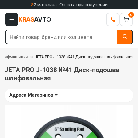
2 магазина · Оплата при получении
0
KRAS
AVTO
 шлифмашинки
JETA PRO J-1038 №41 Диск-подошва шлифовальная
JETA PRO J-1038 №41 Диск-подошва
шлифовальная
Адреса Магазинов