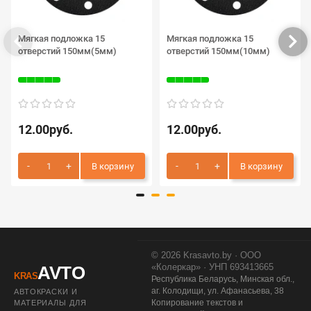
Мягкая подложка 15
Мягкая подложка 15
отверстий 150мм(5мм)
отверстий 150мм(10мм)
12.00руб.
12.00руб.
В корзину
В корзину
© 2026 Krasavto.by · ООО
«Колеркар» · УНП 693413665
AVTO
KRAS
Республика Беларусь, Минская обл.,
аг. Колодищи, ул. Афанасьева, 38
АВТОКРАСКИ И
Копирование текстов и
МАТЕРИАЛЫ ДЛЯ