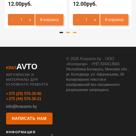
12.00руб.
12.00руб.
В корзину
В корзину
© 2026 Krasavto.by · ООО
«Колеркар» · УНП 693413665
AVTO
KRAS
Республика Беларусь, Минская обл.,
аг. Колодищи, ул. Афанасьева, 38
АВТОКРАСКИ И
Копирование текстов и
МАТЕРИАЛЫ ДЛЯ
КУЗОВНОГО РЕМОНТА
изображений без письменного
разрешения запрещено.
+375 (29) 570-30-90
+375 (44) 570-30-21
info@krasavto.by
НАПИСАТЬ НАМ
ИНФОРМАЦИЯ