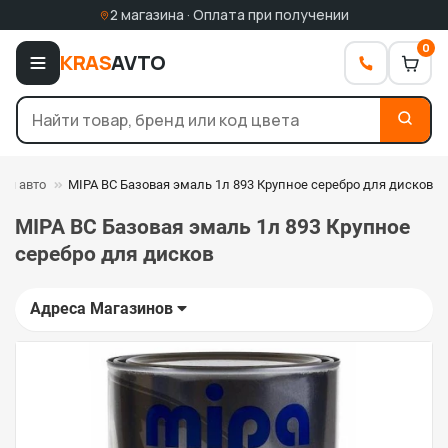
2 магазина · Оплата при получении
0
KRAS
AVTO
ля авто
MIPA BC Базовая эмаль 1л 893 Крупное серебро для дисков
MIPA BC Базовая эмаль 1л 893 Крупное
серебро для дисков
Адреса Магазинов