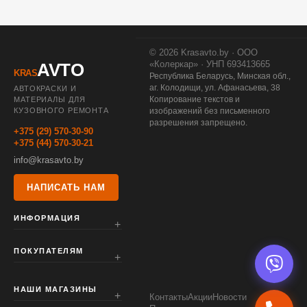
© 2026 Krasavto.by · ООО
«Колеркар» · УНП 693413665
AVTO
KRAS
Республика Беларусь, Минская обл.,
аг. Колодищи, ул. Афанасьева, 38
АВТОКРАСКИ И
Копирование текстов и
МАТЕРИАЛЫ ДЛЯ
КУЗОВНОГО РЕМОНТА
изображений без письменного
разрешения запрещено.
+375 (29) 570-30-90
+375 (44) 570-30-21
info@krasavto.by
НАПИСАТЬ НАМ
ИНФОРМАЦИЯ
ПОКУПАТЕЛЯМ
НАШИ МАГАЗИНЫ
Контакты
Акции
Новости