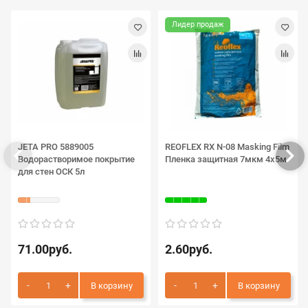
Лидер продаж
JETA PRO 5889005
REOFLEX RX N-08 Masking Film
Водорастворимое покрытие
Пленка защитная 7мкм 4х5м
для стен ОСК 5л
71.00руб.
2.60руб.
В корзину
В корзину