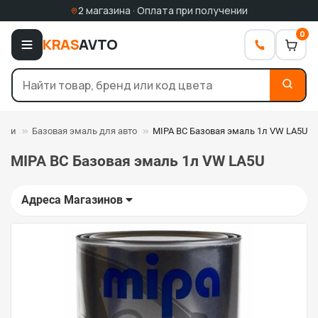
2 магазина · Оплата при получении
0
KRAS
AVTO
мали
Базовая эмаль для авто
MIPA BC Базовая эмаль 1л VW LA5U
MIPA BC Базовая эмаль 1л VW LA5U
Адреса Магазинов