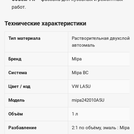
работ.
Технические характеристики
Тип материала
Растворительная двухслойн
автоэмаль
Бренд
Mipa
Система
Mipa BC
Цвет / код
VW LA5U
Модель
mipa242010A5U
Объём
1 л
Разбавление
2:1 по объёму, эмаль : Mipa 