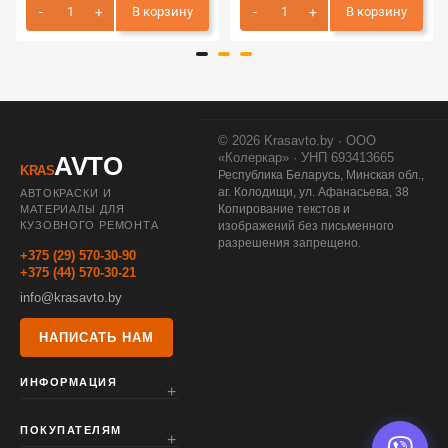
В корзину
В корзину
© 2026 Krasavto.by · ООО
«Колеркар» · УНП 693413665
AVTO
KRAS
Республика Беларусь, Минская обл.,
аг. Колодищи, ул. Афанасьева, 38
АВТОКРАСКИ И
Копирование текстов и
МАТЕРИАЛЫ ДЛЯ
КУЗОВНОГО РЕМОНТА
изображений без письменного
разрешения запрещено.
+375 (29) 570-30-90
+375 (44) 570-30-21
info@krasavto.by
НАПИСАТЬ НАМ
ИНФОРМАЦИЯ
ПОКУПАТЕЛЯМ