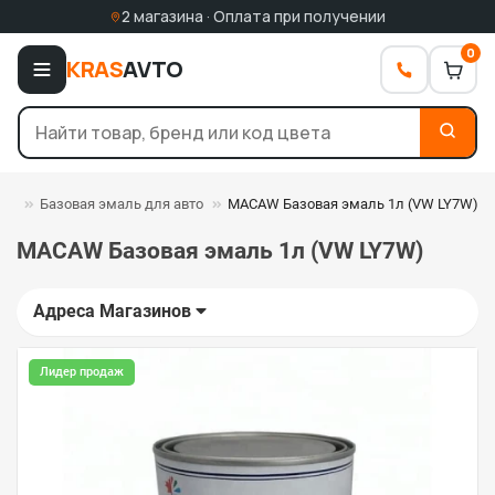
2 магазина · Оплата при получении
0
KRAS
AVTO
ли
Базовая эмаль для авто
MACAW Базовая эмаль 1л (VW LY7W)
MACAW Базовая эмаль 1л (VW LY7W)
Адреса Магазинов
Лидер продаж