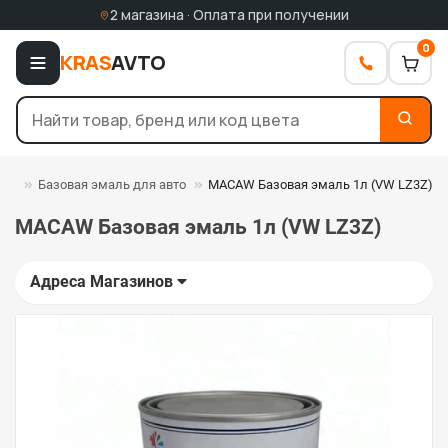
2 магазина · Оплата при получении
0
KRAS
AVTO
али
Базовая эмаль для авто
MACAW Базовая эмаль 1л (VW LZ3Z)
MACAW Базовая эмаль 1л (VW LZ3Z)
Адреса Магазинов