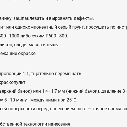
вчину, зашпаклевать и выровнять дефекты.
т или однокомпонентный серый грунт, просушить по инстр
00–1000 либо сухим P600–800.
ликон, следы масла и пыль.
лежащие окраске.
ропорции 1:1, тщательно перемешать.
краскопульт.
верхний бачок) или 1,4–1,7 мм (нижний бачок), давление 3–
зу 5–10 минут между ними при 25°C.
сей поверхности перед нанесением лака — точное время з
бственной технологии нанесения.