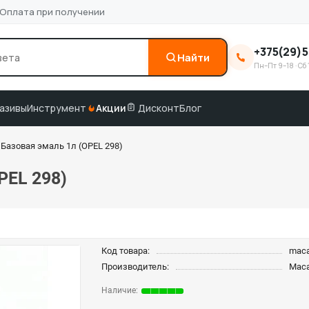
Оплата при получении
+375(29)5
Найти
Пн–Пт 9–18 · Сб 
0
3M
краска по коду
подбор по VIN
азивы
Инструмент
Акции
Дисконт
Блог
азовая эмаль 1л (OPEL 298)
PEL 298)
Код товара:
mac
Производитель:
Mac