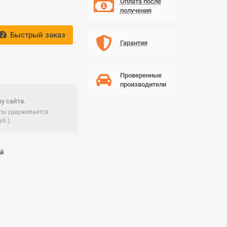
Оплата после
получения
Быстрый заказ
Гарантия
Проверенные
производители
у сайта.
чты удерживается
б.).
ай