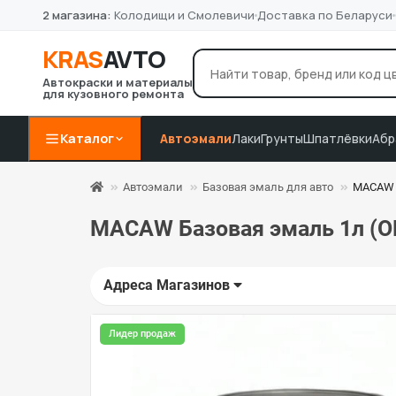
2 магазина:
Колодищи и Смолевичи
Доставка по Беларуси
KRAS
AVTO
Автокраски и материалы
для кузовного ремонта
лак Novol
грунт 4+1
P8
Например:
Каталог
Автоэмали
Лаки
Грунты
Шпатлёвки
Абр
Автоэмали
Базовая эмаль для авто
MACAW Б
MACAW Базовая эмаль 1л (O
Адреса Магазинов
Лидер продаж