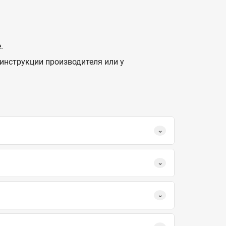
.
инструкции производителя или у
.
⌄
⌄
⌄