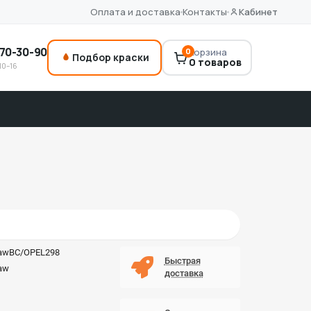
Оплата и доставка
Контакты
Кабинет
70-30-90
0
Корзина
Подбор краски
0 товаров
10–16
awBC/OPEL298
Быстрая
aw
доставка