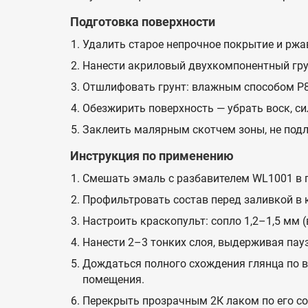
Подготовка поверхности
Удалить старое непрочное покрытие и ржа
Нанести акриловый двухкомпонентный грун
Отшлифовать грунт: влажным способом P8
Обезжирить поверхность — убрать воск, си
Заклеить малярным скотчем зоны, не под
Инструкция по применению
Смешать эмаль с разбавителем WL1001 в п
Профильтровать состав перед заливкой в 
Настроить краскопульт: сопло 1,2–1,5 мм (
Нанести 2–3 тонких слоя, выдерживая пау
Дождаться полного схождения глянца по в
помещения.
Перекрыть прозрачным 2К лаком по его со