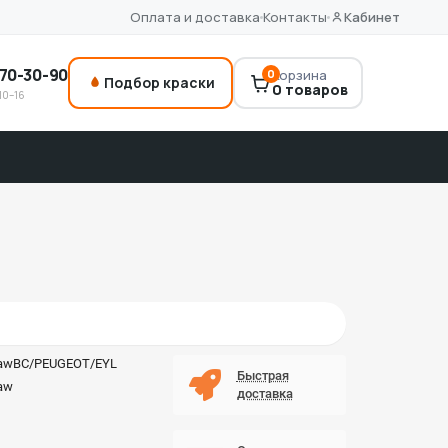
Оплата и доставка
Контакты
Кабинет
70-30-90
0
Корзина
Подбор краски
0 товаров
10–16
awBC/PEUGEOT/EYL
Быстрая
aw
доставка