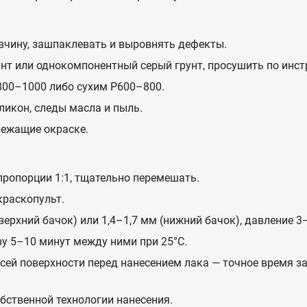
вчину, зашпаклевать и выровнять дефекты.
т или однокомпонентный серый грунт, просушить по инстр
00–1000 либо сухим P600–800.
ликон, следы масла и пыль.
лежащие окраске.
ропорции 1:1, тщательно перемешать.
краскопульт.
верхний бачок) или 1,4–1,7 мм (нижний бачок), давление 3–
зу 5–10 минут между ними при 25°C.
сей поверхности перед нанесением лака — точное время з
бственной технологии нанесения.