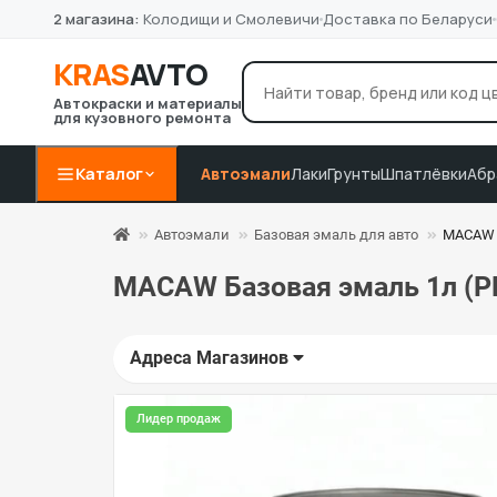
2 магазина:
Колодищи и Смолевичи
Доставка по Беларуси
KRAS
AVTO
Автокраски и материалы
для кузовного ремонта
лак Novol
грунт 4+1
P8
Например:
Каталог
Автоэмали
Лаки
Грунты
Шпатлёвки
Абр
Автоэмали
Базовая эмаль для авто
MACAW 
MACAW Базовая эмаль 1л (P
Адреса Магазинов
Лидер продаж