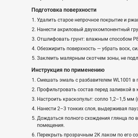
Подготовка поверхности
Удалить старое непрочное покрытие и ржа
Нанести акриловый двухкомпонентный грун
Отшлифовать грунт: влажным способом P8
Обезжирить поверхность — убрать воск, си
Заклеить малярным скотчем зоны, не под
Инструкция по применению
Смешать эмаль с разбавителем WL1001 в п
Профильтровать состав перед заливкой в 
Настроить краскопульт: сопло 1,2–1,5 мм (
Нанести 2–3 тонких слоя, выдерживая пау
Дождаться полного схождения глянца по в
помещения.
Перекрыть прозрачным 2К лаком по его со