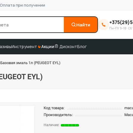
Оплата при получении
+375(29)5
Найти
Пн–Пт 9–18 · Сб 
0
3M
краска по коду
подбор по VIN
азивы
Инструмент
Акции
Дисконт
Блог
Базовая эмаль 1л (PEUGEOT EYL)
EUGEOT EYL)
Код товара:
mac
Производитель:
Mac