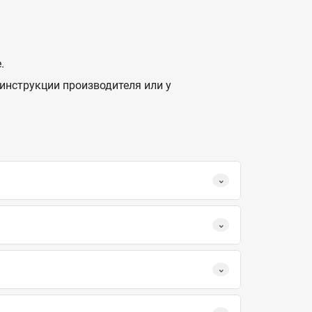
.
инструкции производителя или у
.
⌄
⌄
⌄