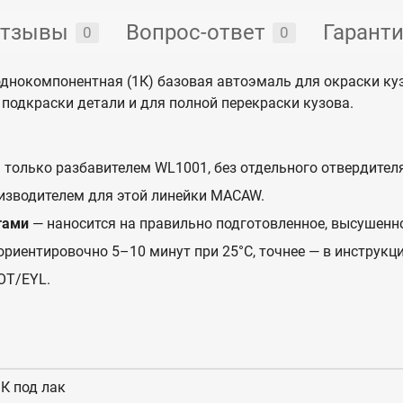
тзывы
Вопрос-ответ
Гарант
0
0
днокомпонентная (1К) базовая автоэмаль для окраски к
подкраски детали и для полной перекраски кузова.
 только разбавителем WL1001, без отдельного отвердителя
изводителем для этой линейки MACAW.
тами
— наносится на правильно подготовленное, высушенн
ориентировочно 5–10 минут при 25°C, точнее — в инструкци
T/EYL.
К под лак