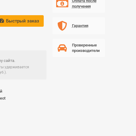
Оплата после
получения
Быстрый заказ
Гарантия
Проверенные
производители
у сайта.
чты удерживается
б.).
ай
eot