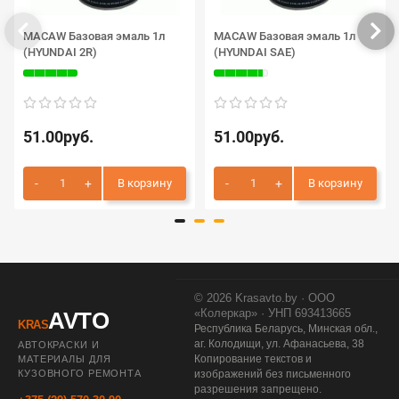
MACAW Базовая эмаль 1л
MACAW Базовая эмаль 1л
(HYUNDAI 2R)
(HYUNDAI SAE)
51.00руб.
51.00руб.
В корзину
В корзину
© 2026 Krasavto.by · ООО
«Колеркар» · УНП 693413665
AVTO
KRAS
Республика Беларусь, Минская обл.,
аг. Колодищи, ул. Афанасьева, 38
АВТОКРАСКИ И
Копирование текстов и
МАТЕРИАЛЫ ДЛЯ
КУЗОВНОГО РЕМОНТА
изображений без письменного
разрешения запрещено.