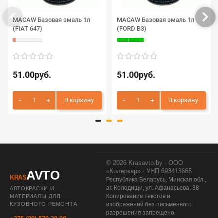
MACAW Базовая эмаль 1л
MACAW Базовая эмаль 1л
(FIAT 647)
(FORD B3)
51.00руб.
51.00руб.
В корзину
В корзину
© 2026 Krasavto.by · ООО
«Колеркар» · УНП 693413665
AVTO
KRAS
Республика Беларусь, Минская обл.,
аг. Колодищи, ул. Афанасьева, 38
АВТОКРАСКИ И
Копирование текстов и
МАТЕРИАЛЫ ДЛЯ
КУЗОВНОГО РЕМОНТА
изображений без письменного
разрешения запрещено.