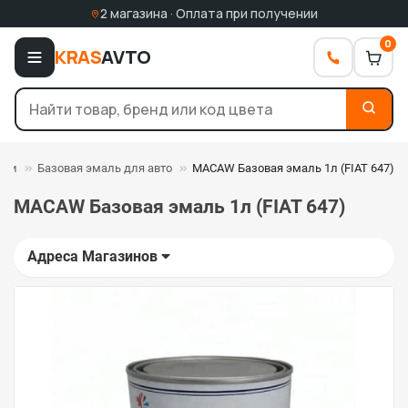
2 магазина · Оплата при получении
0
KRAS
AVTO
али
Базовая эмаль для авто
MACAW Базовая эмаль 1л (FIAT 647)
MACAW Базовая эмаль 1л (FIAT 647)
Адреса Магазинов