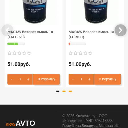
MACAW Базовая эмаль 1л
MACAW Базовая эмаль 1л
(FIAT 820)
(FORD D)
51.00руб.
51.00руб.
В корзину
В корзину
© 2026 Krasavto.by · ООО
«Колеркар» · УНП 693413665
AVTO
KRAS
Республика Беларусь, Минская обл.,