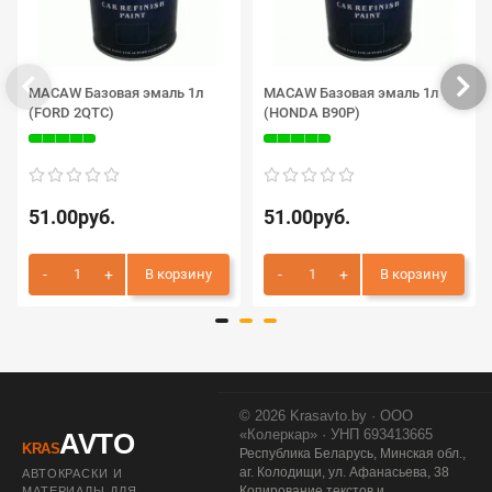
MACAW Базовая эмаль 1л
MACAW Базовая эмаль 1л
(FORD 2QTC)
(HONDA B90P)
51.00руб.
51.00руб.
В корзину
В корзину
© 2026 Krasavto.by · ООО
«Колеркар» · УНП 693413665
AVTO
KRAS
Республика Беларусь, Минская обл.,
аг. Колодищи, ул. Афанасьева, 38
АВТОКРАСКИ И
Копирование текстов и
МАТЕРИАЛЫ ДЛЯ