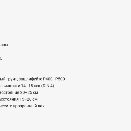
базы
°C
вый грунт, зашлифуйте P400–P500
вязкости 14–18 сек (DIN 4)
асстояния 20–25 см
асстояния 15–20 см
несите прозрачный лак