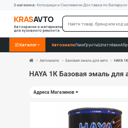
2 магазина:
Колодищи и Смолевичи
Доставка по Беларуси
KRAS
AVTO
Автокраски и материалы
для кузовного ремонта
лак Novol
грунт 4+1
P8
Например:
Каталог
Автоэмали
Лаки
Грунты
Шпатлёвки
Абр
Автоэмали
Базовая эмаль для авто
HAYA 1К
HAYA 1К Базовая эмаль для а
Адреса Магазинов