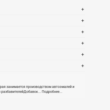
+
+
+
+
+
+
торая занимается производством автоэмалей и
 разбавителейДобавок...
Подробнее...