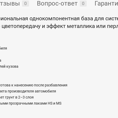
тзывы
Вопрос-ответ
Гарант
0
0
иональная однокомпонентная база для систе
 цветопередачу и эффект металлика или пер
биля
»
а
лей кузова
 готова к нанесению после разбавления
цвета производителя автомобиля
т грунт в 2–3 слоя
тными прозрачными лаками HS и MS