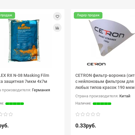
 продаж
Лидер продаж
EX RX N-08 Masking Film
CETRON фильтр-воронка (сит
а защитная 7мкм 4х7м
с нейлоновым фильтром для
любых типов красок 190 мкм
а производителя:
Германия
Страна производителя:
Китай
руб.
0.33руб.