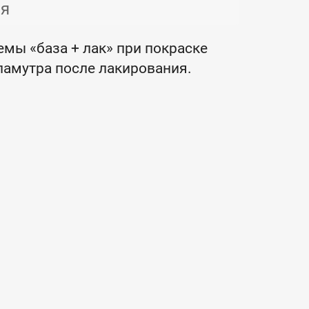
ия
мы «база + лак» при покраске
ламутра после лакирования.