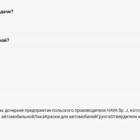
адачи?
кой?
ак дочернее предприятие польского производителя HAYA Sp. J, ко
и автомобильнойЛакаКраски для автомобилейГрунтаОтвердителя и