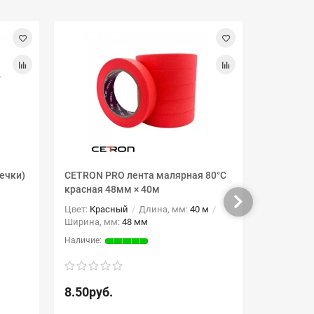
ечки)
CETRON PRO лента малярная 80°С
Лента дву
красная 48мм × 40м
м прозра
Цвет:
Красный
Длина, мм:
40 м
Ширина, 
Ширина, мм:
48 мм
8.50руб.
15.00ру