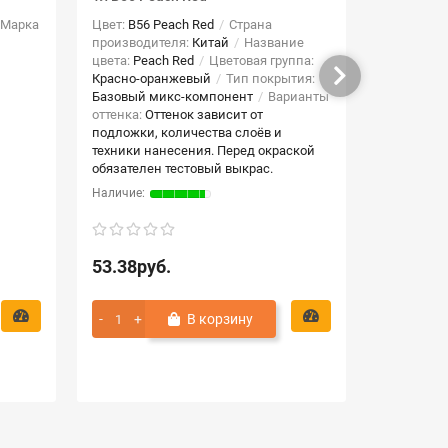
Марка
Цвет:
B56 Peach Red
Страна
Цвет:
VW 
производителя:
Китай
Название
производи
цвета:
Peach Red
Цветовая группа:
цвета:
Can
Красно-оранжевый
Тип покрытия:
автомобил
Базовый микс-компонент
Варианты
код краск
оттенка:
Оттенок зависит от
обозначен
подложки, количества слоёв и
B9A, B4B4
техники нанесения. Перед окраской
Тип покры
обязателен тестовый выкрас.
53.38руб.
53.38ру
В корзину