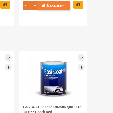
В корзину
EASICOAT Базовая эмаль для авто
EASICOAT
1л B56 Peach Red
1л VW LB