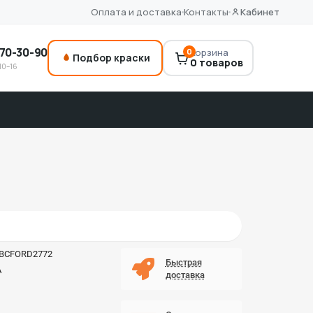
Оплата и доставка
Контакты
Кабинет
70-30-90
0
Корзина
Подбор краски
0 товаров
10–16
aBCFORD2772
Быстрая
A
доставка