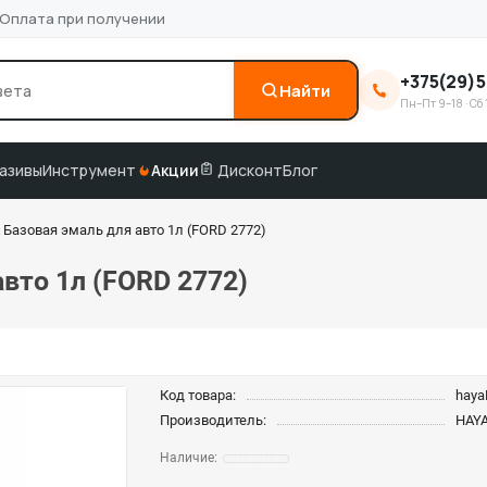
Оплата при получении
+375(29)5
Найти
Пн–Пт 9–18 · Сб 
0
3M
краска по коду
подбор по VIN
азивы
Инструмент
Акции
Дисконт
Блог
 Базовая эмаль для авто 1л (FORD 2772)
вто 1л (FORD 2772)
Код товара:
hay
Производитель:
HAY