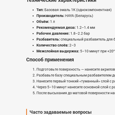
Технические характеристики
Тип:
Базовая эмаль 1К (однокомпонентная)
Производитель:
HAYA (Беларусь)
Объём:
1 л
Рекомендуемая дюза:
1.2–1.4 мм
Рабочее давление:
1.8–2.2 бар
Разбавитель:
специальный разбавитель для 
Количество слоёв:
2–3
Межслойная выдержка:
5–10 минут при +20
Способ применения
Подготовьте поверхность — нанесите акрило
Разбавьте базу специальным разбавителем до 
Нанесите первый тонкий «туманный» слой с р
Через 5–10 минут нанесите основной слой с р
После высыхания до матовой поверхности на
Часто задаваемые вопросы