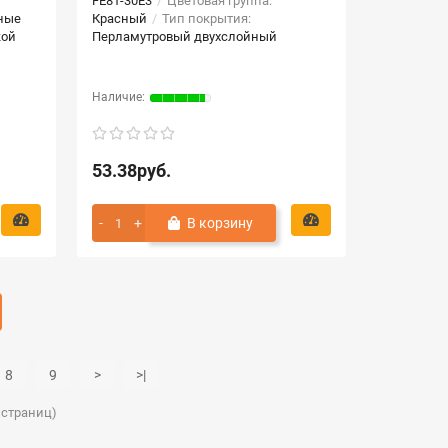
FE81-30E3
Цветовая группа:
ные
Красный
Тип покрытия:
кой
Перламутровый двухслойный
53.38руб.
В корзину
8
9
>
>|
0 страниц)