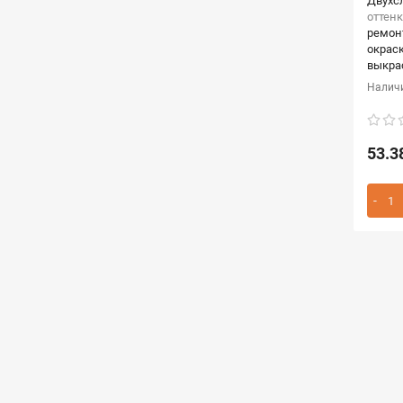
Двухс
оттенк
ремон
окрас
выкра
53.3