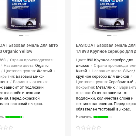
OAT Базовая эмаль для авто
EASICOAT Базовая эмаль для
3 Organic Yellow
1л 893 Крупное серебро для 
B63
Страна производителя:
Цвет:
893 Крупное серебро для
Название цвета:
Organic
дисков
Страна производителя
Цветовая группа:
Желтый
Китай
Название цвета:
Silver /
окрытия:
Базовый микс-
крупное серебро для дисков
нент
Варианты оттенка:
Цветовая группа:
Серебристый
ок зависит от подложки,
покрытия:
Металлик
Вариант
ства слоёв и техники
оттенка:
Оттенок зависит от
ения. Перед окраской
подложки, количества слоёв и
телен тестовый выкрас.
техники нанесения. Перед окра
обязателен тестовый выкрас.