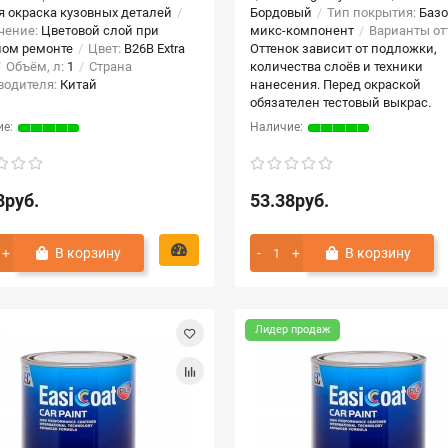
я окраска кузовных деталей
Бордовый
Тип покрытия:
Баз
чение:
Цветовой слой при
микс-компонент
Варианты от
ном ремонте
Цвет:
B26B Extra
Оттенок зависит от подложки,
Объём, л:
1
Страна
количества слоёв и техники
водителя:
Китай
нанесения. Перед окраской
обязателен тестовый выкрас.
8руб.
53.38руб.
В корзину
В корзину
Лидер продаж