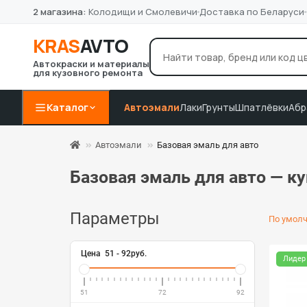
2 магазина:
Колодищи и Смолевичи
Доставка по Беларуси
KRAS
AVTO
Автокраски и материалы
для кузовного ремонта
лак Novol
грунт 4+1
P8
Например:
Каталог
Автоэмали
Лаки
Грунты
Шпатлёвки
Абр
Автоэмали
Базовая эмаль для авто
Базовая эмаль для авто — к
Параметры
По умол
Цена
51
-
92
руб.
Лидер
51
72
92