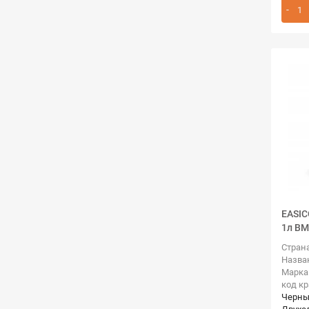
EASIC
1л BM
Стран
Назва
Марка
код к
Черн