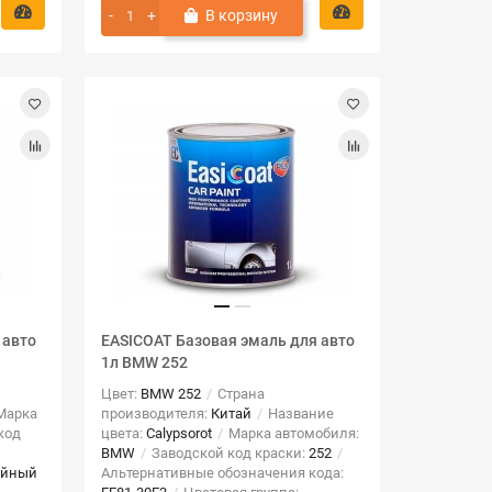
В корзину
 авто
EASICOAT Базовая эмаль для авто
1л BMW 252
Цвет:
BMW 252
Страна
Марка
производителя:
Китай
Название
код
цвета:
Calypsorot
Марка автомобиля:
BMW
Заводской код краски:
252
ойный
Альтернативные обозначения кода: