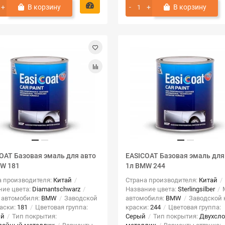
В корзину
В корзину
OAT Базовая эмаль для авто
EASICOAT Базовая эмаль для
W 181
1л BMW 244
а производителя:
Китай
Страна производителя:
Китай
ние цвета:
Diamantschwarz
Название цвета:
Sterlingsilber
 автомобиля:
BMW
Заводской
автомобиля:
BMW
Заводской 
раски:
181
Цветовая группа:
краски:
244
Цветовая группа:
ый
Тип покрытия:
Серый
Тип покрытия:
Двухсл