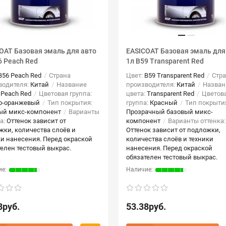
OAT Базовая эмаль для авто
EASICOAT Базовая эмаль для
6 Peach Red
1л B59 Transparent Red
B56 Peach Red
Страна
Цвет:
B59 Transparent Red
Стра
водителя:
Китай
Название
производителя:
Китай
Назван
:
Peach Red
Цветовая группа:
цвета:
Transparent Red
Цветов
о-оранжевый
Тип покрытия:
группа:
Красный
Тип покрыти
ый микс-компонент
Варианты
Прозрачный базовый микс-
а:
Оттенок зависит от
компонент
Варианты оттенка:
жки, количества слоёв и
Оттенок зависит от подложки,
ки нанесения. Перед окраской
количества слоёв и техники
телен тестовый выкрас.
нанесения. Перед окраской
обязателен тестовый выкрас.
8руб.
53.38руб.