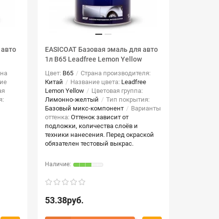
 авто
EASICOAT Базовая эмаль для авто
1л B65 Leadfree Lemon Yellow
на
Цвет:
B65
Страна производителя:
ие
Китай
Название цвета:
Leadfree
ая
Lemon Yellow
Цветовая группа:
я:
Лимонно-желтый
Тип покрытия:
Базовый микс-компонент
Варианты
оттенка:
Оттенок зависит от
подложки, количества слоёв и
техники нанесения. Перед окраской
обязателен тестовый выкрас.
53.38руб.