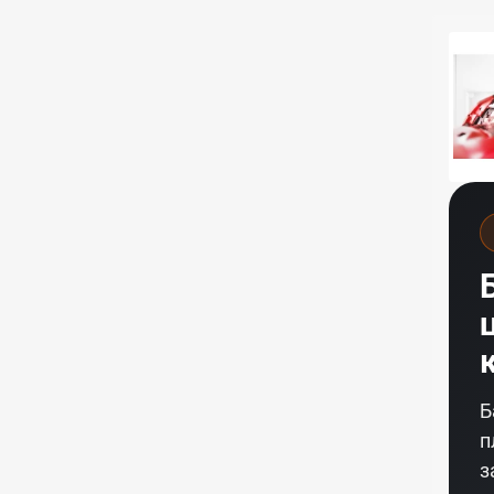
Б
п
з