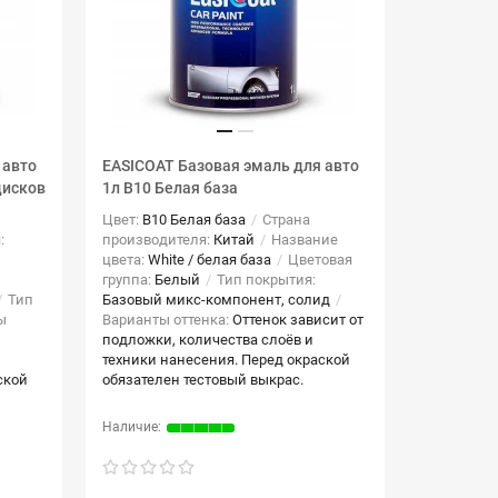
 авто
EASICOAT Базовая эмаль для авто
дисков
1л B10 Белая база
Цвет:
B10 Белая база
Страна
:
производителя:
Китай
Название
цвета:
White / белая база
Цветовая
группа:
Белый
Тип покрытия:
Тип
Базовый микс-компонент, солид
ы
Варианты оттенка:
Оттенок зависит от
подложки, количества слоёв и
техники нанесения. Перед окраской
ской
обязателен тестовый выкрас.