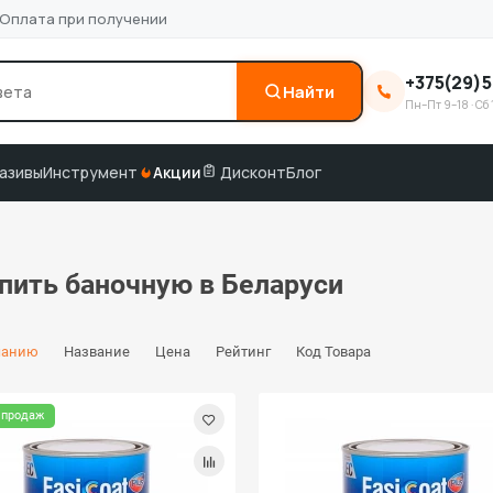
Оплата при получении
+375(29)5
Найти
Пн–Пт 9–18 · Сб 
0
3M
краска по коду
подбор по VIN
азивы
Инструмент
Акции
Дисконт
Блог
упить баночную в Беларуси
чанию
Название
Цена
Рейтинг
Код Товара
 продаж