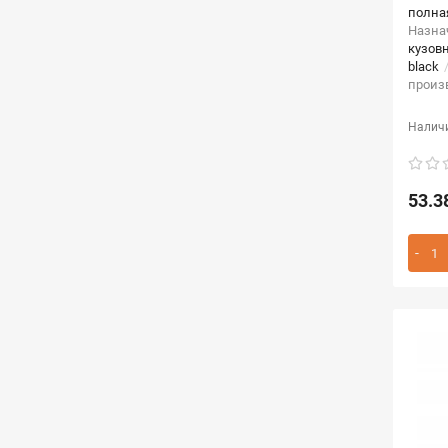
полна
Назна
кузов
black
произ
53.3