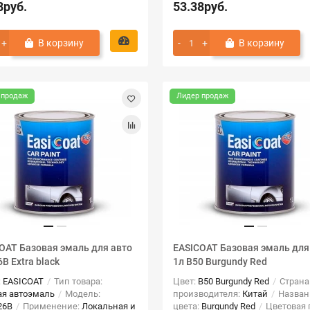
8руб.
53.38руб.
В корзину
В корзину
 продаж
Лидер продаж
OAT Базовая эмаль для авто
EASICOAT Базовая эмаль для
B Extra black
1л B50 Burgundy Red
:
EASICOAT
Тип товара:
Цвет:
B50 Burgundy Red
Страна
ая автоэмаль
Модель:
производителя:
Китай
Назван
26B
Применение:
Локальная и
цвета:
Burgundy Red
Цветовая 