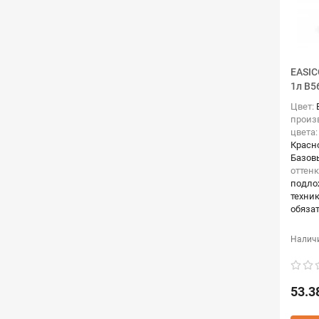
EASIC
1л B5
Цвет:
произ
цвета
Красн
Базов
оттенк
подло
техни
обяза
53.3