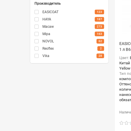
Производитель
EASICOAT
123
HAYA
187
Macaw
273
Mipa
163
NOVOL
62
EASIC
Reoflex
2
1 л B6
Vika
28
Цвет:
Китай
Yellow
Тип п
компо
Оттен
количе
нанес
обяза