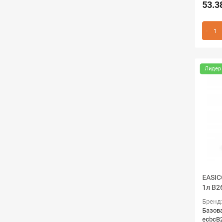
53.3
Лидер
EASIC
1л B26
Бренд
Базов
ecbcB