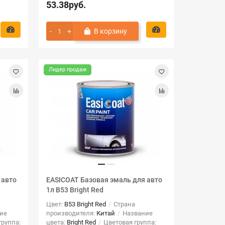
53.38руб.
В корзину
Лидер продаж
 авто
EASICOAT Базовая эмаль для авто
1л B53 Bright Red
Цвет:
B53 Bright Red
Страна
ие
производителя:
Китай
Название
группа:
цвета:
Bright Red
Цветовая группа: