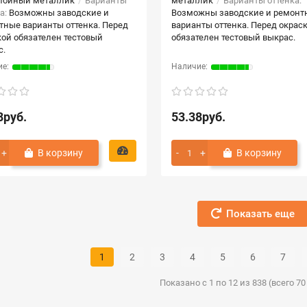
лойный металлик
Варианты
металлик
Варианты оттенка:
а:
Возможны заводские и
Возможны заводские и ремонт
тные варианты оттенка. Перед
варианты оттенка. Перед окрас
кой обязателен тестовый
обязателен тестовый выкрас.
с.
8руб.
53.38руб.
В корзину
В корзину
Показать еще
1
2
3
4
5
6
7
Показано с 1 по 12 из 838 (всего 7