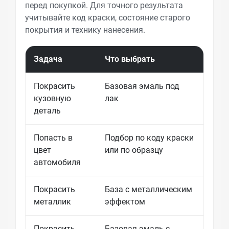
перед покупкой. Для точного результата
учитывайте код краски, состояние старого
покрытия и технику нанесения.
Задача
Что выбрать
Что 
Покрасить
Базовая эмаль под
Нуже
кузовную
лак
раст
деталь
подг
Попасть в
Подбор по коду краски
Стар
цвет
или по образцу
жела
автомобиля
Покрасить
База с металлическим
Важн
металлик
эффектом
нане
Покрасить
Базовая эмаль с
Отте