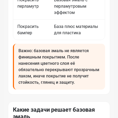
перламутр
перламутровым
укры
эффектом
Покрасить
База плюс материалы
Нуже
бампер
для пластика
обез
Важно: базовая эмаль не является
финишным покрытием. После
нанесения цветного слоя её
обязательно перекрывают прозрачным
лаком, иначе покрытие не получит
стойкость, глянец и защиту.
Какие задачи решает базовая
эмаль