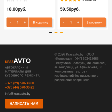
18.00руб.
59.50руб.
В корзину
В корзину
© 2026 Krasavto.by · ООО
«Колеркар» · УНП 693413665
AVTO
KRAS
Республика Беларусь, Минская обл.,
аг. Колодищи, ул. Афанасьева, 38
АВТОКРАСКИ И
Копирование текстов и
МАТЕРИАЛЫ ДЛЯ
КУЗОВНОГО РЕМОНТА
изображений без письменного
разрешения запрещено.
+375 (29) 570-30-90
+375 (44) 570-30-21
info@krasavto.by
НАПИСАТЬ НАМ