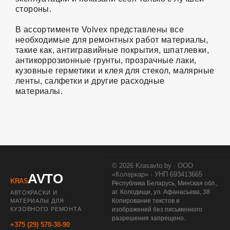
стороны.
В ассортименте Volvex представлены все
необходимые для ремонтных работ материалы,
такие как, антигравийные покрытия, шпатлевки,
антикоррозионные грунты, прозрачные лаки,
кузовные герметики и клея для стекол, малярные
ленты, салфетки и другие расходные
материалы.
© 2026 Krasavto.by · ООО
«Колеркар» · УНП 693413665
AVTO
KRAS
Республика Беларусь, Минская обл.,
аг. Колодищи, ул. Афанасьева, 38
АВТОКРАСКИ И
Копирование текстов и
МАТЕРИАЛЫ ДЛЯ
КУЗОВНОГО РЕМОНТА
изображений без письменного
разрешения запрещено.
+375 (29) 570-30-90