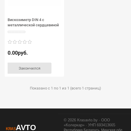
Вискозиметр DIN 4 с
металлической сердцевиной
0.00руб.
Закончился
Показано с 1 по 1 из 1 (всего 1 страниц)
© 2026 Krasavto.by · ООО
«Колеркар» · УНП 693413665
AVTO
KRAS
Республика Беларусь, Минская обл.,