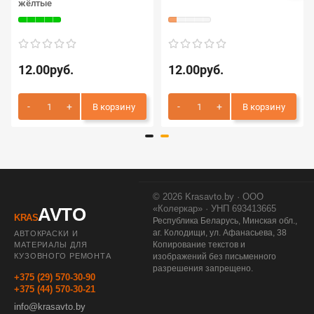
жёлтые
12.00руб.
12.00руб.
В корзину
В корзину
© 2026 Krasavto.by · ООО
«Колеркар» · УНП 693413665
AVTO
KRAS
Республика Беларусь, Минская обл.,
аг. Колодищи, ул. Афанасьева, 38
АВТОКРАСКИ И
Копирование текстов и
МАТЕРИАЛЫ ДЛЯ
КУЗОВНОГО РЕМОНТА
изображений без письменного
разрешения запрещено.
+375 (29) 570-30-90
+375 (44) 570-30-21
info@krasavto.by