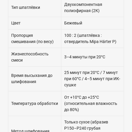
Двухкомпонентная
Тип шпатлёвки
полиэфирная (2К)
Цвет
Бежевый
Пропорция
100 : 2 (шпатлёвка :
смешивания (по весу)
отвердитель Mipa Härter P)
Жизнеспособность
3–4 минуты при 20°C
смеси
25 минут при 20°C / 7 минут
Время высыхания до
при 60°C / 4–5 минут при ИК-
шлифования
сушке
От +10°C до +25°C
Температура обработки
(относительная влажность
до 80%)
Только сухое (абразив
P150–P240 грубая
Метод шлифования