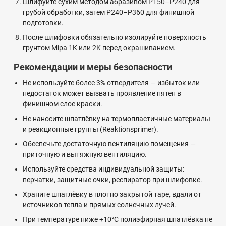
Шлифуйте сухим методом абразивом P150–P240 для
грубой обработки, затем P240–P360 для финишной
подготовки.
После шлифовки обязательно изолируйте поверхность
грунтом Mipa 1K или 2K перед окрашиванием.
Рекомендации и меры безопасности
Не используйте более 3% отвердителя — избыток или
недостаток может вызвать проявление пятен в
финишном слое краски.
Не наносите шпатлёвку на термопластичные материалы
и реакционные грунты (Reaktionsprimer).
Обеспечьте достаточную вентиляцию помещения —
приточную и вытяжную вентиляцию.
Используйте средства индивидуальной защиты:
перчатки, защитные очки, респиратор при шлифовке.
Храните шпатлёвку в плотно закрытой таре, вдали от
источников тепла и прямых солнечных лучей.
При температуре ниже +10°C полиэфирная шпатлёвка не