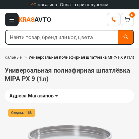
2 магазина · Оплата при получении
0
KRAS
AVTO
версальные
Универсальная полиэфирная шпатлёвка MIPA PX 9 (1л)
Универсальная полиэфирная шпатлёвка
MIPA PX 9 (1л)
Адреса Магазинов
Скидка: -18%