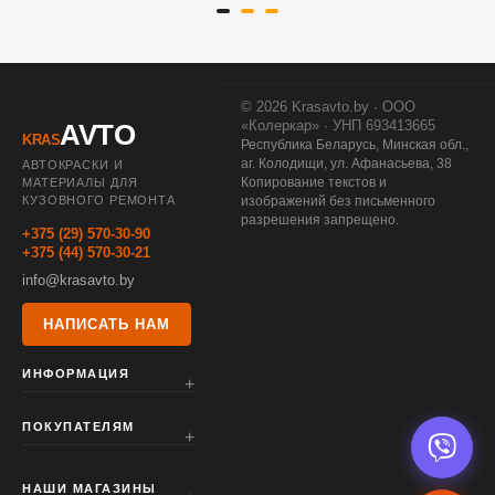
© 2026 Krasavto.by · ООО
«Колеркар» · УНП 693413665
AVTO
KRAS
Республика Беларусь, Минская обл.,
аг. Колодищи, ул. Афанасьева, 38
АВТОКРАСКИ И
Копирование текстов и
МАТЕРИАЛЫ ДЛЯ
КУЗОВНОГО РЕМОНТА
изображений без письменного
разрешения запрещено.
+375 (29) 570-30-90
+375 (44) 570-30-21
info@krasavto.by
НАПИСАТЬ НАМ
ИНФОРМАЦИЯ
ПОКУПАТЕЛЯМ
НАШИ МАГАЗИНЫ