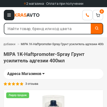
2 магазина · Оплата при получении
0
KRAS
AVTO
е добавки
MIPA 1K-Haftpromoter-Spray Грунт усилитель адгезии 400м
MIPA 1K-Haftpromoter-Spray Грунт
усилитель адгезии 400мл
Адреса Магазинов
3 отзыва
Лидер продаж