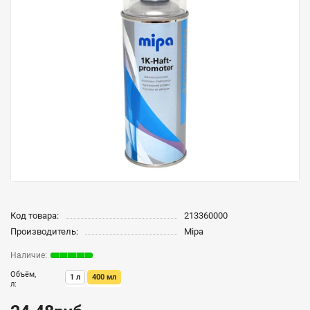
Код товара:
213360000
Производитель:
Mipa
Объём,
1 л
400 мл
л: