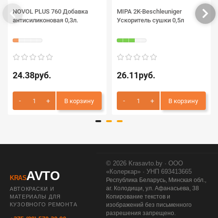
NOVOL PLUS 760 Добавка
MIPA 2K-Beschleuniger
антисиликоновая 0,3л.
Ускоритель сушки 0,5л
24.38руб.
26.11руб.
В корзину
В корзину
© 2026 Krasavto.by · ООО
«Колеркар» · УНП 693413665
AVTO
KRAS
Республика Беларусь, Минская обл.,
аг. Колодищи, ул. Афанасьева, 38
АВТОКРАСКИ И
Копирование текстов и
МАТЕРИАЛЫ ДЛЯ
КУЗОВНОГО РЕМОНТА
изображений без письменного
разрешения запрещено.