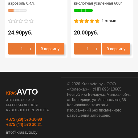
аэрозоль 0,4л.
кислотная усиленная 600г
1 отзыв
24.90руб.
20.00руб.
В корзину
В корзину
© 2026 Krasavto.by · ООО
«Колеркар» · УНП 693413665
AVTO
KRAS
Республика Беларусь, Минская обл.,
аг. Колодищи, ул. Афанасьева, 38
АВТОКРАСКИ И
Копирование текстов и
МАТЕРИАЛЫ ДЛЯ
КУЗОВНОГО РЕМОНТА
изображений без письменного
разрешения запрещено.
+375 (29) 570-30-90
+375 (44) 570-30-21
info@krasavto.by