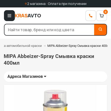
2 магазина · Оплата при получении
0
KRAS
AVTO
вка автомобильной краски
MIPA Abbeizer-Spray Смывка краски 400м
MIPA Abbeizer-Spray Смывка краски
400мл
Адреса Магазинов