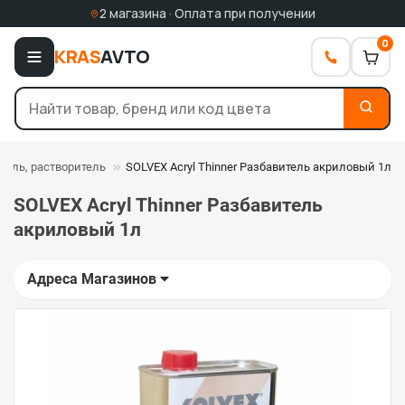
2 магазина · Оплата при получении
0
KRAS
AVTO
тель, растворитель
SOLVEX Acryl Thinner Разбавитель акриловый 1л
SOLVEX Acryl Thinner Разбавитель
акриловый 1л
Адреса Магазинов