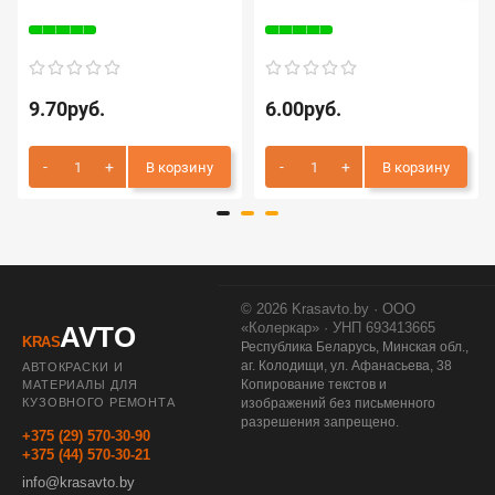
9.70руб.
6.00руб.
В корзину
В корзину
© 2026 Krasavto.by · ООО
«Колеркар» · УНП 693413665
AVTO
KRAS
Республика Беларусь, Минская обл.,
аг. Колодищи, ул. Афанасьева, 38
АВТОКРАСКИ И
Копирование текстов и
МАТЕРИАЛЫ ДЛЯ
КУЗОВНОГО РЕМОНТА
изображений без письменного
разрешения запрещено.
+375 (29) 570-30-90
+375 (44) 570-30-21
info@krasavto.by