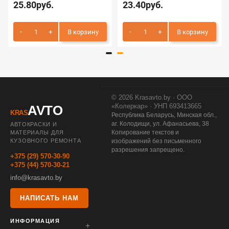
25.80руб.
23.40руб.
В корзину
В корзину
© 2026 Krasavto.by · ООО
«Колеркар» · УНП 693413665
AVTO
KRAS
Республика Беларусь, Минская обл.,
аг. Колодищи, ул. Афанасьева, 38
АВТОКРАСКИ И
Копирование текстов и
МАТЕРИАЛЫ ДЛЯ
КУЗОВНОГО РЕМОНТА
изображений без письменного
разрешения запрещено.
+375 (29) 570-30-90
+375 (44) 570-30-21
info@krasavto.by
НАПИСАТЬ НАМ
ИНФОРМАЦИЯ