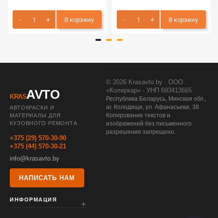
В корзину
В корзину
© 2026 Krasavto.by · ООО
«Колеркар» · УНП 693413665
AVTO
KRAS
Республика Беларусь, Минская обл.,
аг. Колодищи, ул. Афанасьева, 38
АВТОКРАСКИ И
Копирование текстов и
МАТЕРИАЛЫ ДЛЯ
КУЗОВНОГО РЕМОНТА
изображений без письменного
разрешения запрещено.
+375 (29) 570-30-90
+375 (44) 570-30-21
info@krasavto.by
НАПИСАТЬ НАМ
ИНФОРМАЦИЯ