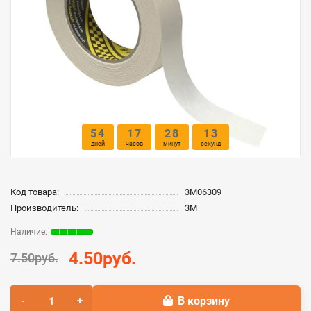
54
17
28
13
дней
часов
минут
секунд
Код товара:
3M06309
Производитель:
3M
4.50руб.
7.50руб.
В корзину