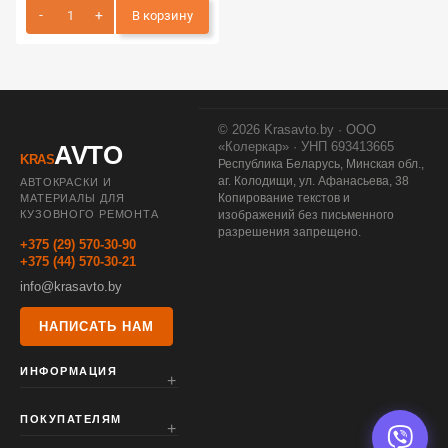
В корзину
© 2026 Krasavto.by · ООО
«Колеркар» · УНП 693413665
AVTO
KRAS
Республика Беларусь, Минская обл.,
аг. Колодищи, ул. Афанасьева, 38
АВТОКРАСКИ И
Копирование текстов и
МАТЕРИАЛЫ ДЛЯ
КУЗОВНОГО РЕМОНТА
изображений без письменного
разрешения запрещено.
+375 (29) 570-30-90
+375 (44) 570-30-21
info@krasavto.by
НАПИСАТЬ НАМ
ИНФОРМАЦИЯ
ПОКУПАТЕЛЯМ