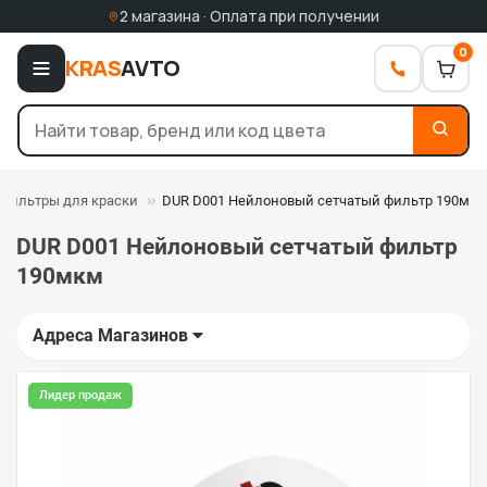
2 магазина · Оплата при получении
0
KRAS
AVTO
Фильтры для краски
DUR D001 Нейлоновый сетчатый фильтр 190мк
DUR D001 Нейлоновый сетчатый фильтр
190мкм
Адреса Магазинов
Лидер продаж