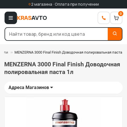
2 магазина · Оплата при получении
0
KRAS
AVTO
роли
MENZERNA 3000 Final Finish Доводочная полировальная паста 1
MENZERNA 3000 Final Finish Доводочная
полировальная паста 1л
Адреса Магазинов