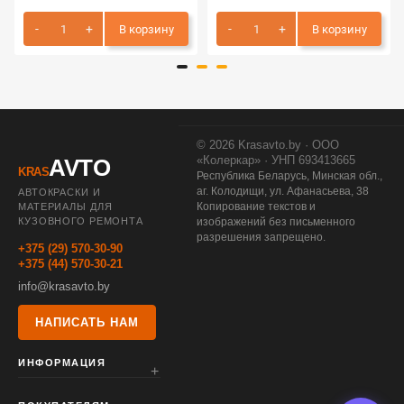
В корзину
В корзину
© 2026 Krasavto.by · ООО
«Колеркар» · УНП 693413665
AVTO
KRAS
Республика Беларусь, Минская обл.,
аг. Колодищи, ул. Афанасьева, 38
АВТОКРАСКИ И
Копирование текстов и
МАТЕРИАЛЫ ДЛЯ
КУЗОВНОГО РЕМОНТА
изображений без письменного
разрешения запрещено.
+375 (29) 570-30-90
+375 (44) 570-30-21
info@krasavto.by
НАПИСАТЬ НАМ
ИНФОРМАЦИЯ