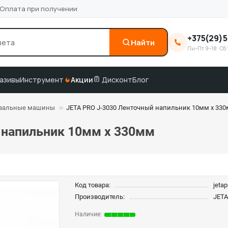
Оплата при получении
+375(29)5
Найти
Пн–Пт 9–18 · Сб 
0
3M
краска по коду
подбор по VIN
азивы
Инструмент
Акции
Дисконт
Блог
вальные машины
JETA PRO J-3030 Ленточный напильник 10мм х 33
 напильник 10мм х 330мм
Код товара:
jeta
Производитель:
JETA