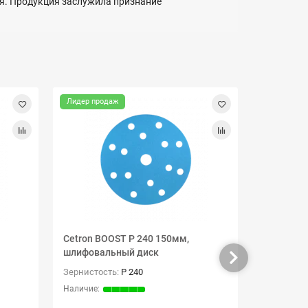
я. Продукция заслужила признание
Лидер продаж
Лидер про
Cetron BOOST P 240 150мм,
Cetron BO
шлифовальный диск
шлифовал
Зернистость:
P 240
Зернистос