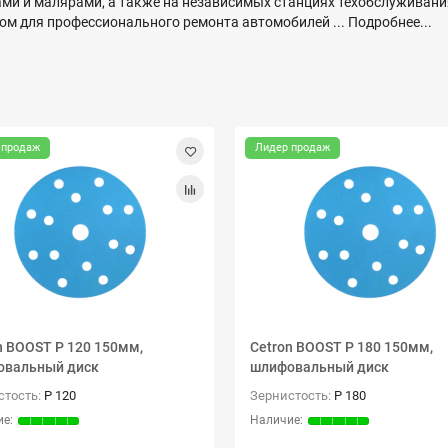
ми и малярами, а также на независимых станциях техобслуживани
ом для профессионального ремонта автомобилей ...
Подробнее...
 продаж
Лидер продаж
n BOOST P 120 150мм,
Cetron BOOST P 180 150мм,
овальный диск
шлифовальный диск
стость:
P 120
Зернистость:
P 180