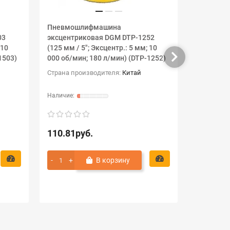
Пневмошлифмашина
Пневмош
03
эксцентриковая DGM DTP-1252
эксцентр
 10
(125 мм / 5"; Эксцентр.: 5 мм; 10
пылеотсос
1503)
000 об/мин; 180 л/мин) (DTP-1252)
Эксцентр.
л/мин; Пы
Страна производителя:
Китай
Страна пр
110.81руб.
120.00р
В корзину