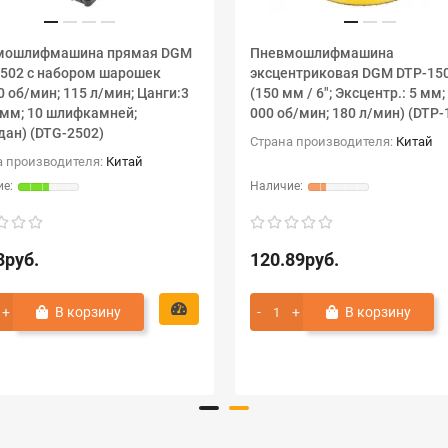
мошлифмашина прямая DGM
Пневмошлифмашина
502 с набором шарошек
эксцентриковая DGM DTP-15
0 об/мин; 115 л/мин; Цанги:3
(150 мм / 6"; Эксцентр.: 5 мм;
мм; 10 шлифкамней;
000 об/мин; 180 л/мин) (DTP-
ан) (DTG-2502)
Страна производителя:
Китай
а производителя:
Китай
3руб.
120.89руб.
В корзину
В корзину