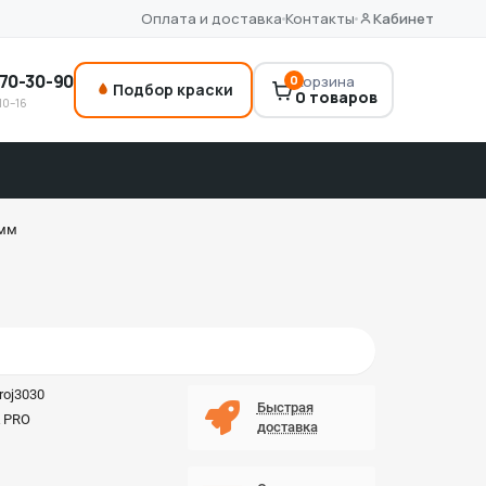
Оплата и доставка
Контакты
Кабинет
70-30-90
0
Корзина
Подбор краски
0 товаров
10–16
0мм
proj3030
Быстрая
 PRO
доставка