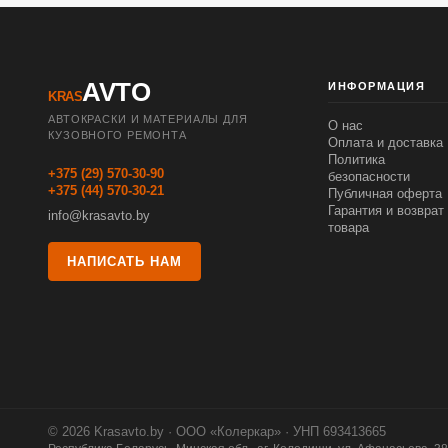
AVTO
ИНФОРМАЦИЯ
KRAS
АВТОКРАСКИ И МАТЕРИАЛЫ ДЛЯ
О нас
КУЗОВНОГО РЕМОНТА
Оплата и доставка
Политика
+375 (29) 570-30-90
безопасности
+375 (44) 570-30-21
Публичная оферта
Гарантия и возврат
info@krasavto.by
товара
НАПИСАТЬ НАМ
© 2026 Krasavto.by · ООО «Колеркар» · УНП 693413665