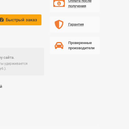
Оплата после
получения
Быстрый заказ
Гарантия
Проверенные
производители
у сайта.
чты удерживается
б.).
ай