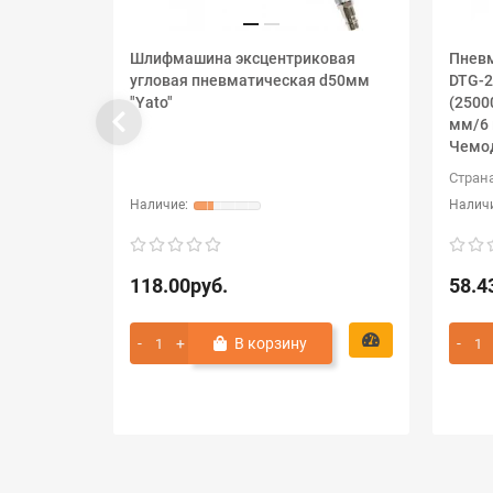
Шлифмашина эксцентриковая
Пнев
угловая пневматическая d50мм
DTG-2
"Yato"
(2500
мм/6 
Чемод
Стран
118.00руб.
58.4
В корзину