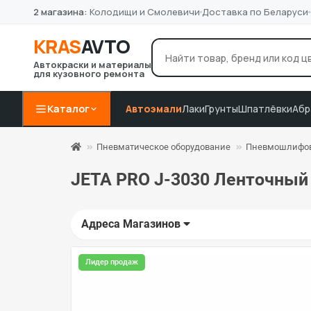
2 магазина:
Колодищи и Смолевичи
Доставка по Беларуси
KRAS
AVTO
Автокраски и материалы
для кузовного ремонта
лак Novol
грунт 4+1
P8
Например:
Каталог
Автоэмали
Лаки
Грунты
Шпатлёвки
Абр
Пневматическое оборудование
Пневмошлифо
JETA PRO J-3030 Ленточный
Адреса Магазинов
Лидер продаж