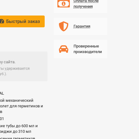
Оплата после
получения
Быстрый заказ
Гарантия
Проверенные
производители
у сайта.
чты удерживается
б.).
AL
ной механический
олет для герметиков и
ёв
01
ие тубы до 600 мл и
риджи до 310 мл
сение герметиков,