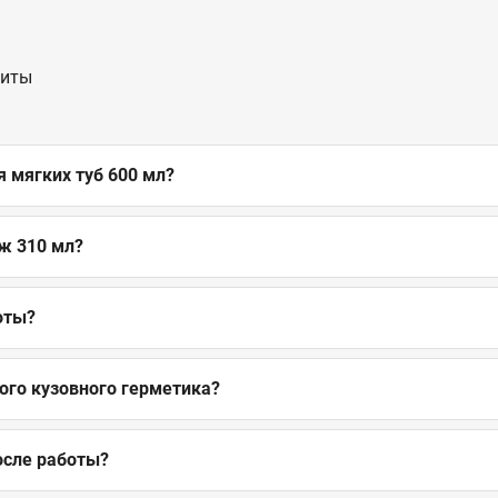
щиты
я мягких туб 600 мл?
ж 310 мл?
оты?
того кузовного герметика?
осле работы?