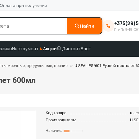
Оплата при получении
+375(29)5
Найти
Пн–Пт 9–18 · Сб 
0
3M
краска по коду
подбор по VIN
азивы
Инструмент
Акции
Дисконт
Блог
ты моечные, продувочные, прочие
U-SEAL PS/601 Ручной пистолет 
лет 600мл
Код товара:
u-se
Производитель:
U-SE