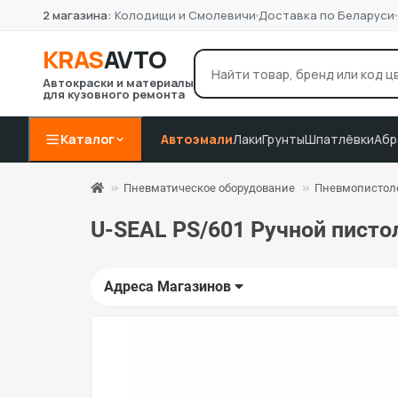
2 магазина:
Колодищи и Смолевичи
Доставка по Беларуси
KRAS
AVTO
Автокраски и материалы
для кузовного ремонта
лак Novol
грунт 4+1
P8
Например:
Каталог
Автоэмали
Лаки
Грунты
Шпатлёвки
Абр
Пневматическое оборудование
Пневмопистоле
U-SEAL PS/601 Ручной писто
Адреса Магазинов