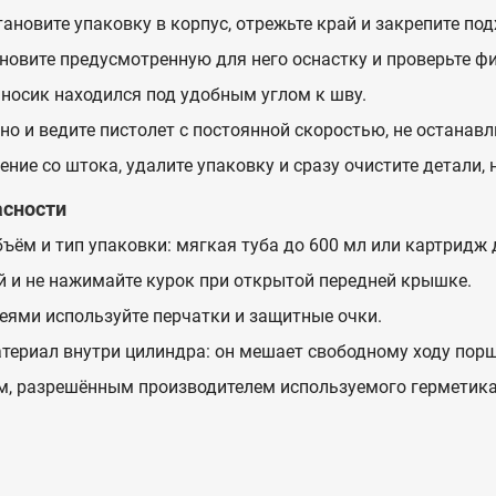
ановите упаковку в корпус, отрежьте край и закрепите по
новите предусмотренную для него оснастку и проверьте ф
 носик находился под удобным углом к шву.
о и ведите пистолет с постоянной скоростью, не останав
ние со штока, удалите упаковку и сразу очистите детали,
асности
ъём и тип упаковки: мягкая туба до 600 мл или картридж 
й и не нажимайте курок при открытой передней крышке.
леями используйте перчатки и защитные очки.
териал внутри цилиндра: он мешает свободному ходу порш
м, разрешённым производителем используемого герметика 