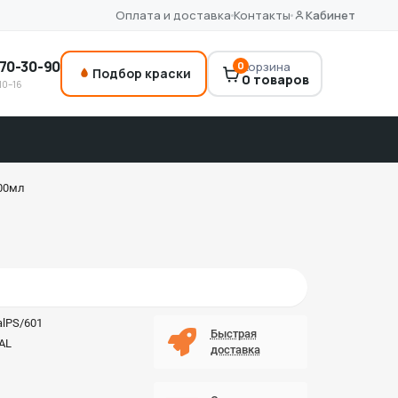
Оплата и доставка
Контакты
Кабинет
70-30-90
0
Корзина
Подбор краски
0 товаров
10–16
600мл
alPS/601
Быстрая
AL
доставка