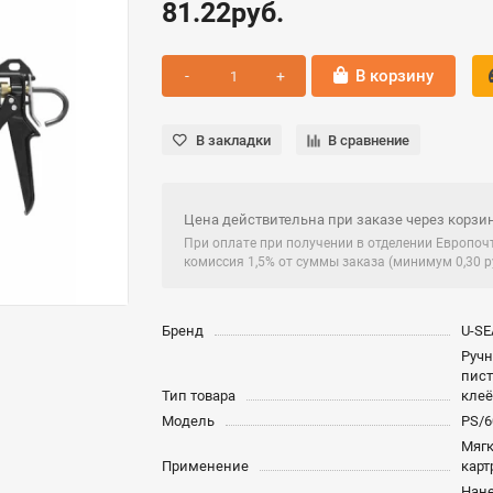
81.22руб.
В корзину
В закладки
В сравнение
Цена действительна при заказе через корзин
При оплате при получении в отделении Европо
комиссия 1,5% от суммы заказа (минимум 0,30 ру
Бренд
U-SE
Руч
пист
Тип товара
кле
Модель
PS/6
Мягк
Применение
карт
Нане