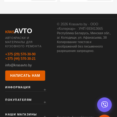
© 2026 Krasavto.by · ООО
«Колеркар» · УНП 693413665
AVTO
KRAS
Республика Беларусь, Минская обл.,
аг. Колодищи, ул. Афанасьева, 38
АВТОКРАСКИ И
Копирование текстов и
МАТЕРИАЛЫ ДЛЯ
КУЗОВНОГО РЕМОНТА
изображений без письменного
разрешения запрещено.
+375 (29) 570-30-90
+375 (44) 570-30-21
info@krasavto.by
НАПИСАТЬ НАМ
ИНФОРМАЦИЯ
ПОКУПАТЕЛЯМ
НАШИ МАГАЗИНЫ