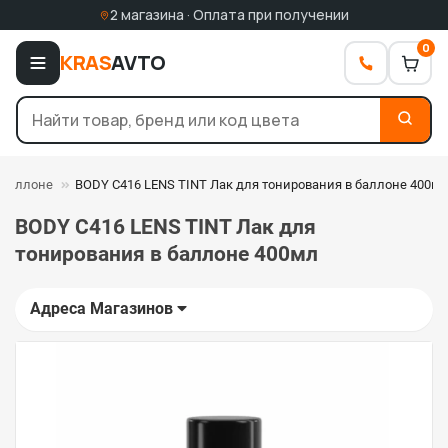
2 магазина · Оплата при получении
0
KRAS
AVTO
 баллоне
BODY C416 LENS TINT Лак для тонирования в баллоне 400м
BODY C416 LENS TINT Лак для
тонирования в баллоне 400мл
Адреса Магазинов